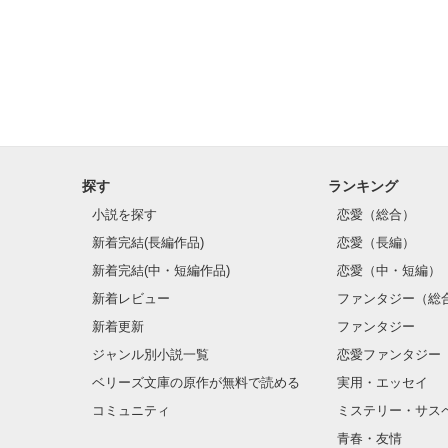
・・・

なんでなのおお
銀縁アラレちゃ
ぼさぼさ頭

探す
ランキング
そしてやたらと
小説を探す
恋愛（総合）
新着完結(長編作品)
恋愛（長編）
唯一のとりえは
新着完結(中・短編作品)
恋愛（中・短編）
新着レビュー
ファンタジー（総
新着更新
ファンタジー
ジャンル別小説一覧
恋愛ファンタジー
ベリーズ文庫の原作が無料で読める
実用・エッセイ
コミュニティ
ミステリー・サス
青春・友情