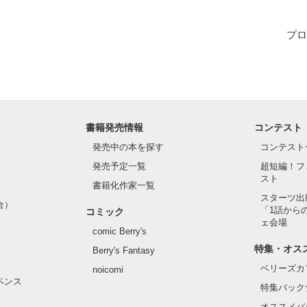
プロ
お！！！

ん眼鏡

書籍発売情報
コンテスト
デカい身長

発売中の本を探す
コンテスト
発売予定一覧
超短編！フ
お嬢様のような名前だけ・・・

スト
書籍化作家一覧
スターツ出
合）
「1話から
コミック
ェ会場
comic Berry's
作品を読む
特集・オス
Berry's Fantasy
ベリーズカ
noicomi
ペンス
特集バック
オススメバ