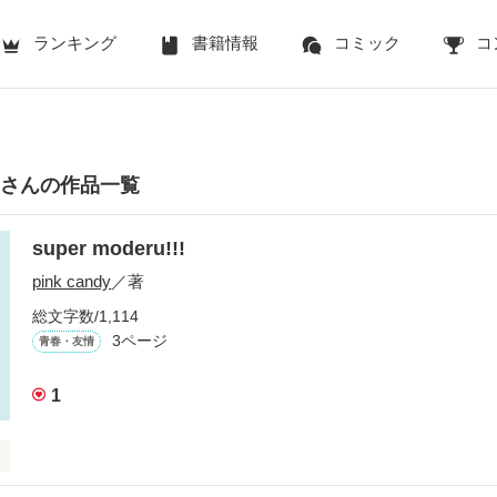
ランキング
書籍情報
コミック
コ
ndyさんの作品一覧
super moderu!!!
pink candy
／著
総文字数/1,114
3ページ
青春・友情
1
んで
