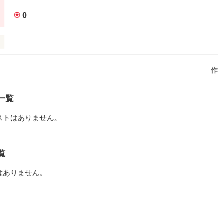
に大きくなったよ

0
んと見守っててね
作品を読む
一面に広がる空。

作
る空。

を写し出す。

一覧
しも笑う、空が泣けばわたしも泣く…。

ストはありません。
もう泣ないで。

にしないで。
覧
はありません。
作品を読む