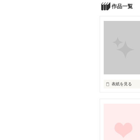
作品一覧
表紙を見る
あたしの大好き
あたしの世界で
あたしが唯一尊
お母さんは今ど