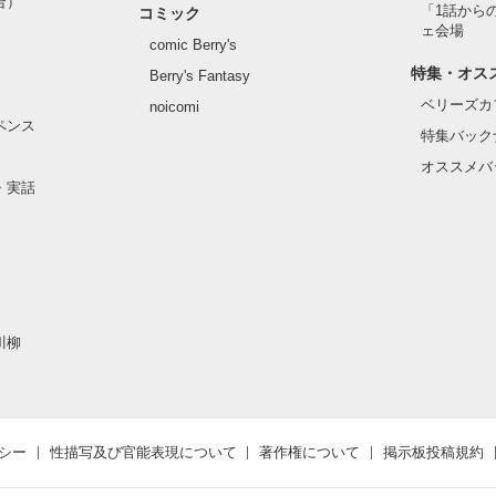
合）
「1話から
コミック
ェ会場
comic Berry's
特集・オス
Berry's Fantasy
ベリーズカ
noicomi
ペンス
特集バック
オススメバ
・実話
川柳
シー
性描写及び官能表現について
著作権について
掲示板投稿規約