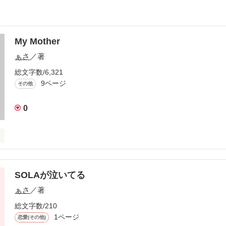
My Mother
ぁさ
／著
総文字数/6,321
9ページ
その他
0
なお母さん

一番大切なお母さん

SOLAが泣いてる
ぁさ
／著
敬しているお母さん

総文字数/210
こにいますか？

1ページ
恋愛(その他)