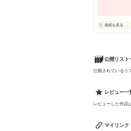
あたしはこんな
お空の上でちゃ
表紙を見る
ふと見上げると
果てしなく広が
空はわたしの心
公開リスト
空が笑えばわた
公開されているリ
だからお願い…
わたしをひとり
レビュー一
レビューした作品
マイリンク