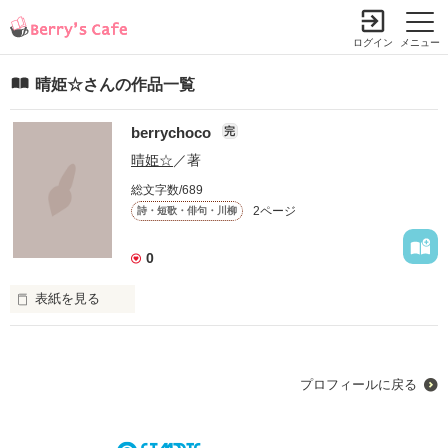
ログイン
メニュー
晴姫☆さんの作品一覧
berrychoco
完
晴姫☆
／著
総文字数/689
2ページ
詩・短歌・俳句・川柳
0
表紙を見る
初めての作品。

berrychoco.。

詩です。

プロフィールに戻る
甘くて切ない恋をしている仔の気持ち。
