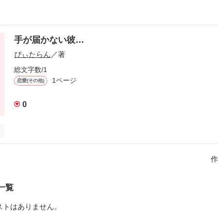
手が届かない彼…
ぴぃたらん
／著
総文字数/1
1ページ
恋愛(その他)
0
…
作
作品を読む
一覧
ストはありません。