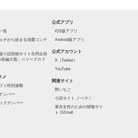
公式アプリ
一覧
iOS版アプリ
ェチから始まる溺愛コンテ
Android版アプリ
公式アカウント
版小説投稿サイト合同企画
の長編大賞」ベリーズカフ
X（Twitter）
YouTube
スメ
関連サイト
フェ特別連載
野いちご
ナンバー
小説サイト ノベマ！
ックナンバー
東京女性のための情報サイ
ト OZmall