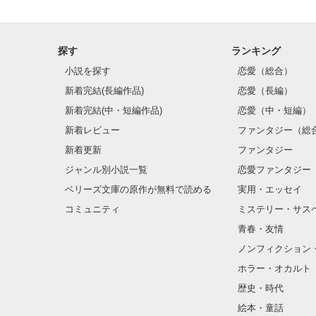
探す
ランキング
小説を探す
恋愛（総合）
新着完結(長編作品)
恋愛（長編）
新着完結(中・短編作品)
恋愛（中・短編）
新着レビュー
ファンタジー（総
新着更新
ファンタジー
ジャンル別小説一覧
恋愛ファンタジー
ベリーズ文庫の原作が無料で読める
実用・エッセイ
コミュニティ
ミステリー・サス
青春・友情
ノンフィクション
ホラー・オカルト
歴史・時代
絵本・童話