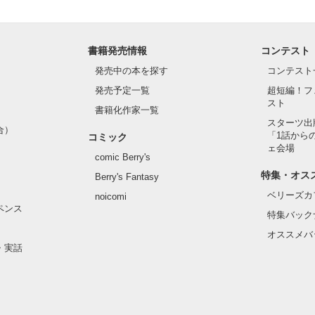
書籍発売情報
コンテスト
発売中の本を探す
コンテスト
発売予定一覧
超短編！フ
スト
書籍化作家一覧
スターツ出
合）
「1話から
コミック
ェ会場
comic Berry's
特集・オス
Berry's Fantasy
ベリーズカ
noicomi
ペンス
特集バック
オススメバ
・実話