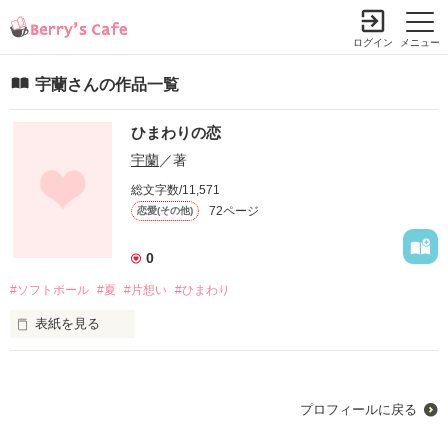
ログイン
メニュー
宇蘭さんの作品一覧
ひまわりの恋
宇蘭
／著
総文字数/11,571
72ページ
恋愛(その他)
0
#ソフトボール
#夏
#片想い
#ひまわり
表紙を見る
気づいたら心の中は

プロフィールに戻る
あんたでいっぱいだった。
