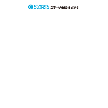
私は全部知ってるよ。

あんたの

優しいところも

面白いところも

一生懸命なところも

ちょっと照れ屋なところも。

だっていつのまにか

目で追ってたから。
