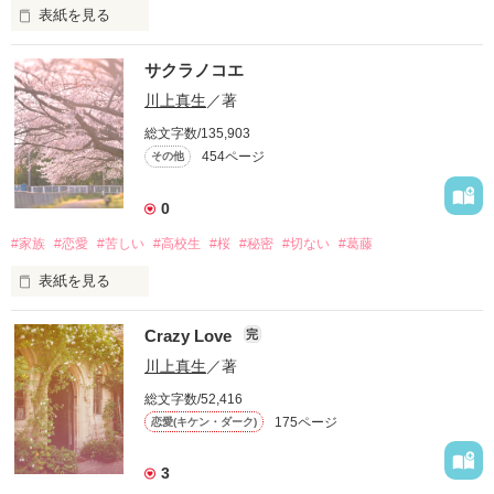
表紙を見る
女なんて

サクラノコエ
性欲を吐き出すための道具だ

川上真生
／著
総文字数/135,903
454ページ
その他
そんな風に思っていた１８の俺

0
#家族
#恋愛
#苦しい
#高校生
#桜
#秘密
#切ない
#葛藤
人を好きになること

表紙を見る
俺の部屋の窓から

体を重ねることの意味

Crazy Love
完
川上真生
／著
桜並木が見える

総文字数/52,416
俺は知らなかった

175ページ
恋愛(キケン・ダーク)
その中に

3