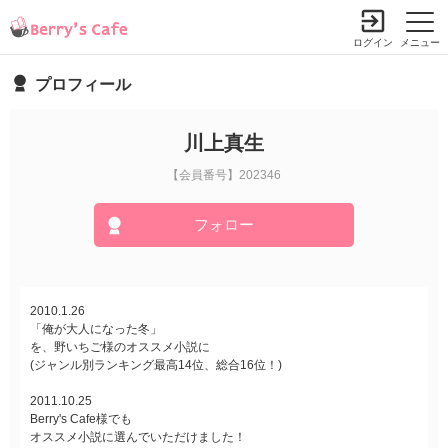
ログイン
メニュー
プロフィール
川上真生
【会員番号】202346
フォロー
2010.1.26
「俺が大人になった冬」
を、野いちご様のオススメ小説に
(ジャンル別ランキング最高14位、総合16位！)
2011.10.25
Berry's Cafe様でも
オススメ小説に選んでいただけました！