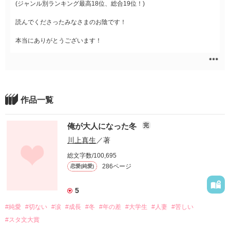
(ジャンル別ランキング最高18位、総合19位！)
読んでくださったみなさまのお陰です！
本当にありがとうございます！
作品一覧
俺が大人になった冬
完
川上真生
／著
総文字数/100,695
286ページ
恋愛(純愛)
5
#純愛
#切ない
#涙
#成長
#冬
#年の差
#大学生
#人妻
#苦しい
#スタ文大賞