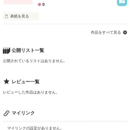
0
思い出してくれていますか？

☆2011.10.25☆

東京とカンヌ。

表紙を見る
※途中、重い場面もありますが

berry's Cafe様のオススメ小説

最後までお付き合いいただけたら

偶然でもいい。

嬉しいです

☆2012.2.27

遠距離。

作品をすべて見る
このまま、あなたを受け入れていれば

（2011年から更新が止まって、早15年。

berry's cafe 『痛いほどに切ない純愛特集』

一目姿を見るだけでもいい。

また少しずつ進み出しました。

通話ソフトを使って毎日話をしていても

元のあなたに戻れるかな。

公開リスト一覧
更新まではまだお時間いただきますが、

でも取り上げていただけました！

最後まで書き上げることを目指しています。

もう一度、逢いたい。

公開されているリストはありません。
また、更新が出来たときには、

不安になる。

前みたいに笑ってくれるかな。

メールでご報告させていただきます。

おかげさまで

よろしくお願いします)

想像以上に

あなたに逢いたい……

沢山の方に読んでいただくことが出来て

私は

レビュー一覧
とっても幸せです(^-^･) 

お願い。

レビューした作品はありません。
*・ﾟﾟ･*:.｡..｡.:*･*:.｡..｡.:*･ﾟﾟ･*

彼に愛されているのかしら。

♪゜・*:.。. .。.:*・♪

沢山ある作品の中から

私を

ミコちゃん様・たかまる様

この作品を読んでくださった皆さま

2014.12.25

マイリンク
ファン登録してくださった皆さま

好きになって。

愛倉あや様・氷室 彩様

本棚に入れてくださった皆さま

゜+。:.゜+。:.゜.:。+゜.:。+゜

Berry's Cafeの「切ない大人のラブストーリー」で紹介してい
レビューやご感想を残して下さった皆さま

ただきました

ポロポロ様

マイリンクの設定がありません。
野いちご、berry's cafe の編集部さま
