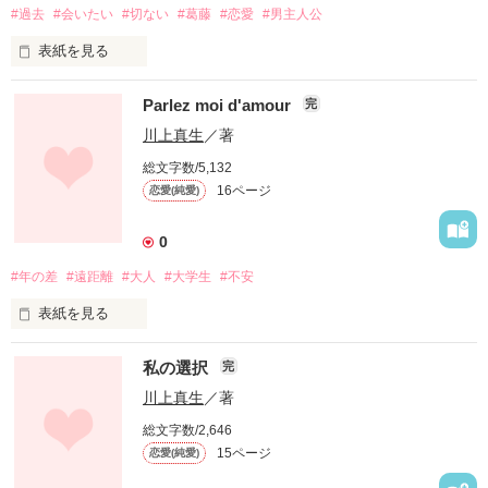
あの日彼女と出会うまでは――

#過去
#会いたい
#切ない
#葛藤
#恋愛
#男主人公
たった一本だけ

表紙を見る
毎年どれよりも早く

ねぇ

Parlez moi d'amour
完
※物語の中で、女性を軽視するような言葉や、逆援助交際につ
川上真生
／著
花を咲かせる木がある

いて書いてありますが、決して、女性を軽視することや、逆援
あなたは今

助交際を推奨するためのものではありません。

総文字数/5,132
16ページ
恋愛(純愛)
まるで

あくまで物語のテーマ上のことですので、くれぐれもご理解い
どこにいますか？

ただきますようよろしくお願いします。

0
自分の存在を

#年の差
#遠距離
#大人
#大学生
#不安
何をしていますか？

゜+。:.゜+。:.゜.:。+゜.:。+゜

表紙を見る
体いっぱいで

☆2010.1.26☆

幸せにしていますか？

野いちご様のオススメ作品に

付き合いはじめて一年半。

私の選択
完
選んでいただきました。

主張している

川上真生
／著
あなたの心の中に、僕はまだいますか？

ランキング

１５歳年下の彼は今日も優しい。

総文字数/2,646
ジャンル別

あいつのように

15ページ
恋愛(純愛)
最高14位（総合16位）

たまには僕のこと

まで上がることが出来ました。

けれど
