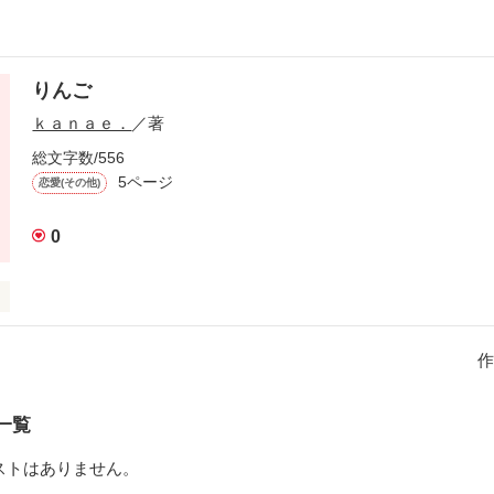
りんご
ｋａｎａｅ．
／著
総文字数/556
5ページ
恋愛(その他)
0
作
生、林戸

一覧
ストはありません。