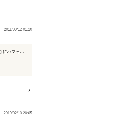
2011/08/12 01:10
有明先生も晴も布津も有馬も結も皆大好き! あと国見も加津佐も口之津も(笑 こんなにハマった小説は初めてでした!!!! 約３日間徹夜したり仕事の休憩時間にこっそり読んだり...笑 とりかくコン先生大好きです!
2010/02/10 20:05