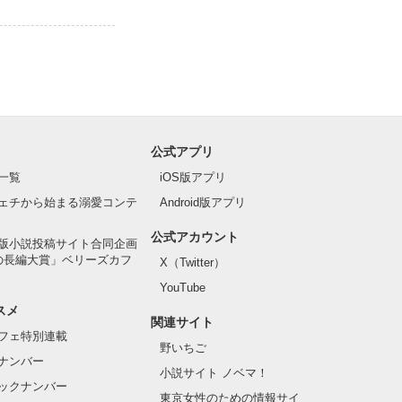
公式アプリ
一覧
iOS版アプリ
ェチから始まる溺愛コンテ
Android版アプリ
公式アカウント
版小説投稿サイト合同企画
の長編大賞」ベリーズカフ
X（Twitter）
YouTube
スメ
関連サイト
フェ特別連載
野いちご
ナンバー
小説サイト ノベマ！
ックナンバー
東京女性のための情報サイ