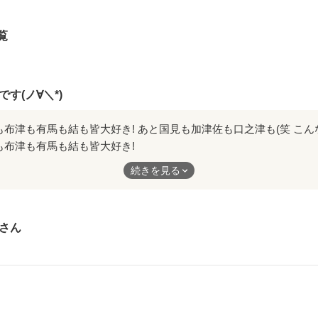
なく

覧
いて

いて

す(ノ∀＼*)
て...

も布津も有馬も結も皆大好き!
るだけ

津佐も口之津も(笑
続きを見る
た小説は初めてでした!!!!
たり仕事の休憩時間にこっそり読んだり...笑
先生大好きです!
さん
作品を読む