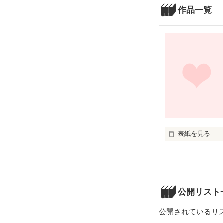
作品一覧
表紙を見る
ゆるーく生きる

ゆるーい女子高
公開リスト
公開されているリ