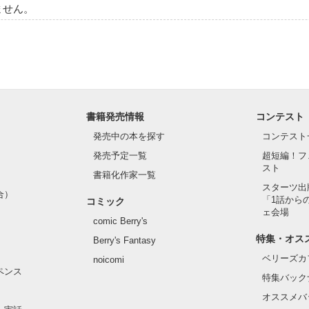
ません。
書籍発売情報
コンテスト
発売中の本を探す
コンテスト
発売予定一覧
超短編！フ
スト
書籍化作家一覧
スターツ出
合）
「1話から
コミック
ェ会場
comic Berry's
特集・オス
Berry's Fantasy
ベリーズカ
noicomi
ペンス
特集バック
オススメバ