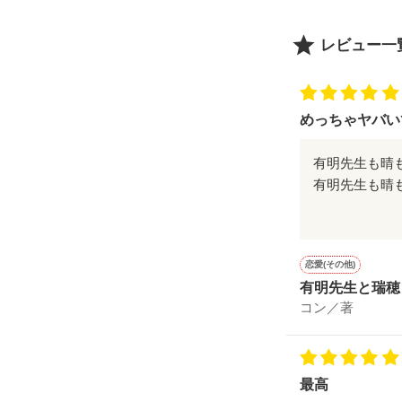
毎日ただなんと
過ごしてた

レビュー一
ふつーに友達が
ふつーに家族が
めっちゃヤバいで
ふつーに趣味があっ
有明先生も晴
本気なんて疲れ
あと国見も加
こんなにハマっ
約３日間徹夜し
そう思ってた...

恋愛(その他)
とりかくコン
有明先生と瑞穂
コン／著
最高