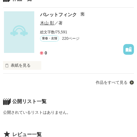
バレットフィンク
完
木山 彰
／著
総文字数/75,591
220ページ
青春・友情
0
表紙を見る
俺はずっとお前の背中を追い続けているんだ！

作品をすべて見る
お前は俺にとっての夢だ！

公開リスト一覧
少しでも近付きたい…。

公開されているリストはありません。
お前の様に皆から求められる自分に俺はなりたかったんだ…。

レビュー一覧