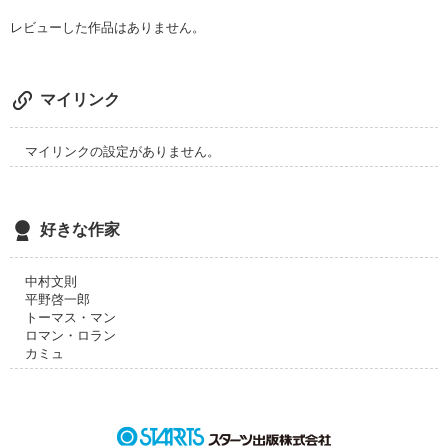
レビューした作品はありません。
この作品は、バンドをテーマにした青春小説です。

音楽に興味のある無しに関わず、十分に楽しめる作品に仕上が
マイリンク
っていると思うので、是非ともこの世界を皆さんに堪能して頂
きたいと言うのが僕の切なる願いです。

マイリンクの設定がありません。
自分も何かに向かって、一生懸命に生きて行きたい！

好きな作家
そんな起爆剤になってくれれば僕としては幸いです。

中村文則
平野啓一郎
トーマス・マン
ロマン・ロラン
カミュ
作品を読む