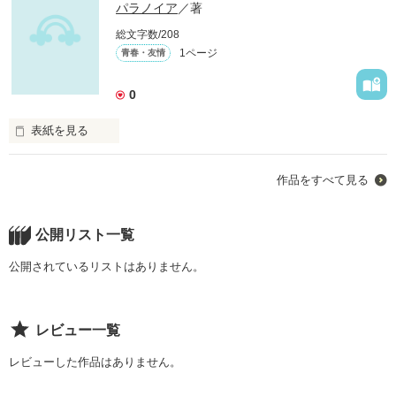
パラノイア
／著
総文字数/208
1ページ
青春・友情
0
表紙を見る
後ろにも前にも死に絶えるまで続く路。

作品をすべて見る
今自分はどの路を選ぶべきなのか。

先の明るい道は吉なのか。その先は地獄かもしれない。

公開リスト一覧
先は誰も知らない。

公開されているリストはありません。
自分の決めた一歩から枝別れする人生という宇宙から見たら一
瞬の出来事に何を迷う。

レビュー一覧
表と裏に挟まれた一人の人格の路。

レビューした作品はありません。
幸せになりたい。
