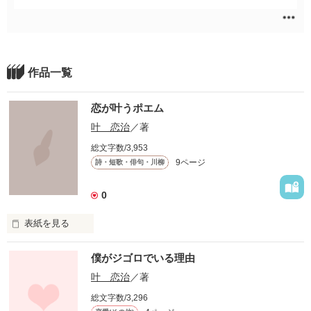
作品一覧
恋が叶うポエム
叶 恋治
／著
総文字数/3,953
9ページ
詩・短歌・俳句・川柳
0
表紙を見る
　恋、それは突然訪れる

僕がジゴロでいる理由
音もなく、前触れもなく

人は恋する為に生まれ、

叶 恋治
／著
恋をすれば綺麗になる。

総文字数/3,296
いずれくる恋が叶う為のポエム＾＾。