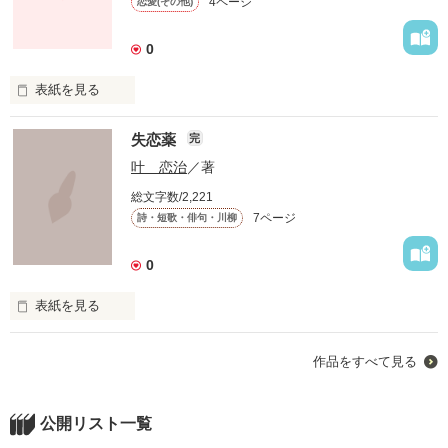
4ページ
恋愛(その他)
0
作品を読む
表紙を見る
僕がジゴロでいる理由

失恋薬
完
それは僕の生きてきた生い立ちにある。だから、人を愛せな
い。だから、人を信用しない。ジゴロは僕の防御壁。どんな女
叶 恋治
／著
も破れはしない。たぶんどんなおんなでも、きっと、きっ
総文字数/2,221
と．．．
7ページ
詩・短歌・俳句・川柳
0
作品を読む
表紙を見る
1.失恋薬

作品をすべて見る
2.レッスン

3.雨

4.日食

5.君との出会い

公開リスト一覧
6.宝物
