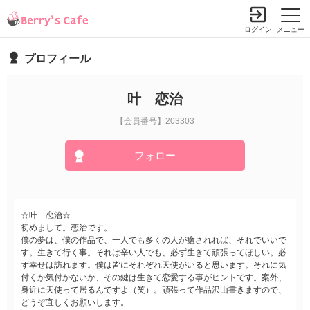
ログイン
メニュー
プロフィール
叶 恋治
【会員番号】203303
フォロー
☆叶 恋治☆
初めまして。恋治です。
僕の夢は、僕の作品で、一人でも多くの人が癒されれば、それでいいで
す。生きて行く事。それは辛い人でも、必ず生きて頑張ってほしい。必
ず幸せは訪れます。僕は皆にそれぞれ天使がいると思います。それに気
付くか気付かないか、その鍵は生きて恋愛する事がヒントです。案外、
身近に天使って居るんですよ（笑）。頑張って作品沢山書きますので、
どうぞ宜しくお願いします。