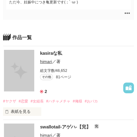
ただ今、妊娠中につき亀更新です(；´･ω･)
作品一覧
kasiraな私
himari
／著
総文字数/46,652
81ページ
その他
2
#ヤクザ
#恋愛
#女組長
#ハチャメチャ
#俺様
#おバカ
表紙を見る
恋愛経験値0

swallotail-アゲハ-【完】
完
天然系乙女

himari
／著