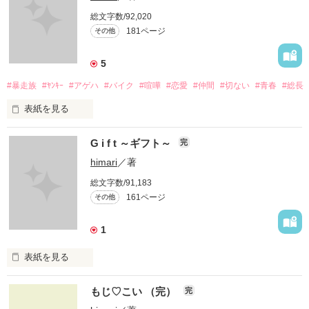
総文字数/92,020
　☆後藤　藍☆

181ページ
その他
　（ごとう　あお）

私のお父さんは極道。

5
#暴走族
#ﾔﾝｷｰ
#アゲハ
#バイク
#喧嘩
#恋愛
#仲間
#切ない
#青春
#総長
一人っ子の私は組の

表紙を見る
後継者らしい。

「お前は俺の蜜を吸う蝶だ。」

女組長誕生？

G i f t ～ギフト～
完
アナタはそう言った。

himari
／著
お父さんが死んじゃった

ばっかりに私の生活は

総文字数/91,183
どれだけ私が汚れようとも。

ハチャメチャ！！

161ページ
その他
血に染まろうとも。

お母さんも私を産んで

1
死んじゃったから･･･

「他の奴に潰させない」

今の私は完全に1人。

表紙を見る
そっと私を包むアナタ。

「お嬢。遺言ですので」

Gift

もじ♡こい （完）
私が潰れないように。。。

完
組員に丸め込められて、
