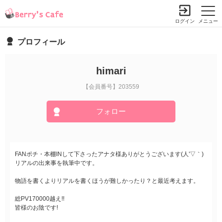
ログイン
メニュー
プロフィール
himari
【会員番号】203559
フォロー
FANポチ・本棚INして下さったアナタ様ありがとうございます(人'▽｀)
リアルの出来事を執筆中です。
物語を書くよりリアルを書くほうが難しかったり？と最近考えます。
総PV170000越え!!
皆様のお陰です!