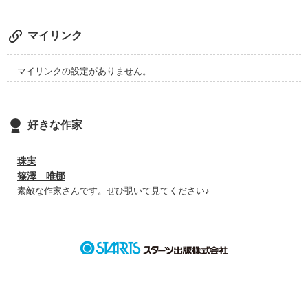
文字だけで･･･恋って

した事ある？

作品を読む
マイリンク
『好き』『大好き』

心からアナタを好きでした。

マイリンクの設定がありません。
アナタに出会えたから、

私は女になれたよ。

好きな作家
いつ、会えても良い様に。

女を意識した。

珠実
篠澤 唯梛
素敵な作家さんです。ぜひ覗いて見てください♪
でも･･･

2009・10・14～11・10

♦♢　♦♢　♦♢　♦♢　♦♢　♦♢　♦♢　♦♢　♦♢　♦♢　♦

『Swallotail-ｱｹﾞﾊ-』

完結致しました。宜しければこちらも宜しくお願い致します