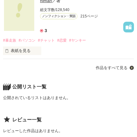
himari
／著
気付けば･･･

それは贈り物･･･

総文字数/128,540
PV270000突破!!!

215ページ
ノンフィクション・実話
『やっちまいな！』

なんて暴言吐く組長に･･･

大切な人からGiftを貰った事ありますか？

ありがとうございます!

3
2009・11・10〜11・27

＊ほぼフィクションです。

#暴走族
#パソコン
#チャット
#恋愛
#ヤンキー
大切な人にGiftを贈った事ありますか？

時々リアルも織り込んで

表紙を見る
おりますが（笑）

★☆　★☆　★☆　★☆　★☆　★☆　★　

-------------------------------

『もじこい』完結致しました。

作品をすべて見る
ネット恋愛ってした事ある？

『もじ♡こい』のその後を

こちらも合わせて読んで頂けると嬉しいです

声も聞いた事無くて、

公開リスト一覧
ちょこっとお届けです･･･

作品を読む
☆★　☆★　☆★　☆★　☆★　☆★　☆

公開されているリストはありません。
＊篠澤唯梛様・ぺんぎー様

会った事も無くて、

＊篠澤唯梛様・珠実様

北川あみ様

感想ありがとうございます！！

感想ありがとうございます！！
レビュー一覧
触れた事も無くて。

*子悪魔☆☆ｻﾏ.★まろん★ｻﾏ.櫻田しおんｻﾏレビューをありがと
レビューした作品はありません。
うございます!!
作品を読む