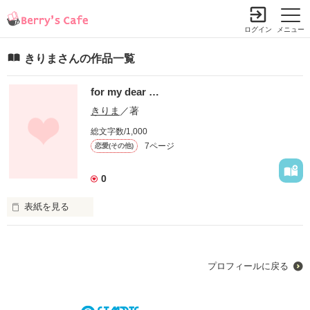
ログイン
メニュー
きりまさんの作品一覧
for my dear …
きりま
／著
総文字数/1,000
7ページ
恋愛(その他)
0
表紙を見る
親愛なるあなた…

あなたへの感謝の気持ち、愛しい気持ち…

プロフィールに戻る
私は絶対に忘れたりしなぃから…
