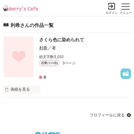
ログイン
メニュー
利希さんの作品一覧
さくら色に染められて
利希
／著
総文字数/1,032
3ページ
恋愛(その他)
0
表紙を見る
       ｢あたしと星が混ざったら

        何色になると思う？｣

プロフィールに戻る