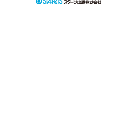
          ２人のさくらから

           言われた言葉

           悩んで、考えて

          やっと答えがわかった

            綺麗なさくら色

               だろ？