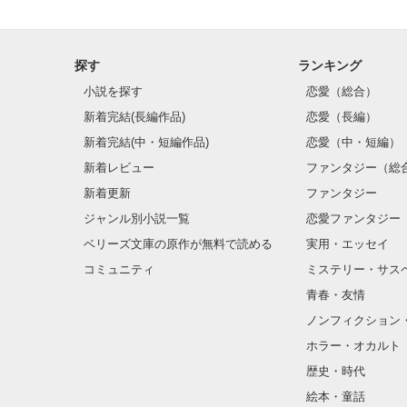
探す
ランキング
小説を探す
恋愛（総合）
新着完結(長編作品)
恋愛（長編）
新着完結(中・短編作品)
恋愛（中・短編）
新着レビュー
ファンタジー（総
新着更新
ファンタジー
ジャンル別小説一覧
恋愛ファンタジー
ベリーズ文庫の原作が無料で読める
実用・エッセイ
コミュニティ
ミステリー・サス
青春・友情
ノンフィクション
ホラー・オカルト
歴史・時代
絵本・童話