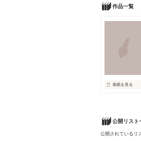
作品一覧
表紙を見る
君を見つめ

君を思い

君を探す

これが

公開リスト
恋という名の病
公開されているリ