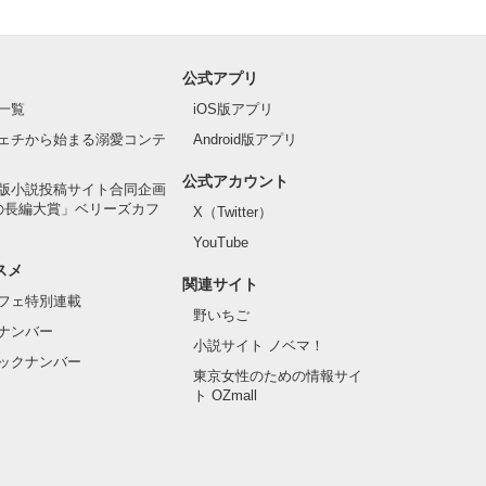
公式アプリ
一覧
iOS版アプリ
ェチから始まる溺愛コンテ
Android版アプリ
公式アカウント
版小説投稿サイト合同企画
の長編大賞」ベリーズカフ
X（Twitter）
YouTube
スメ
関連サイト
フェ特別連載
野いちご
ナンバー
小説サイト ノベマ！
ックナンバー
東京女性のための情報サイ
ト OZmall