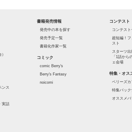
書籍発売情報
コンテスト
発売中の本を探す
コンテスト
発売予定一覧
超短編！フ
スト
書籍化作家一覧
スターツ出
合）
「1話から
コミック
ェ会場
comic Berry's
特集・オス
Berry's Fantasy
ベリーズカ
noicomi
ペンス
特集バック
オススメバ
・実話