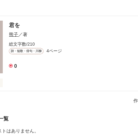
君を
熊子
／著
総文字数/210
4ページ
詩・短歌・俳句・川柳
0
作
一覧
なのか
ストはありません。