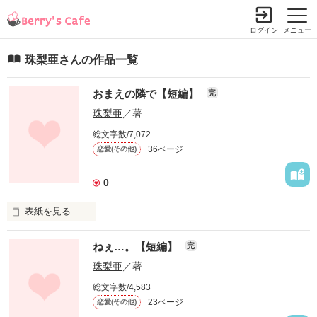
ログイン
メニュー
珠梨亜さんの作品一覧
おまえの隣で【短編】
完
珠梨亜
／著
総文字数/7,072
36ページ
恋愛(その他)
0
表紙を見る
ねぇ…。【短編】
完
珠梨亜
／著
総文字数/4,583
23ページ
恋愛(その他)