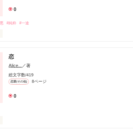
が積もった秋の日、

0


地悪
#純粋
#一途
y

きになったの。

朝が、ずっと、ずっと続きますように、、、
恋
る時も

Alice...
／著
いなって

総文字数/419
作品を読む
8ページ
ら踏み出した。

恋愛(その他)
0
作品を読む