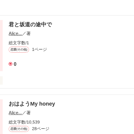
君と坂道の途中で
Alice...
／著
総文字数/1
1ページ
恋愛(その他)
0
のは、この坂道だった。

から、嫌いだったし、のぼるのが辛かった。

おはようMy honey
Alice...
／著
総文字数/10,539
28ページ
恋愛(その他)