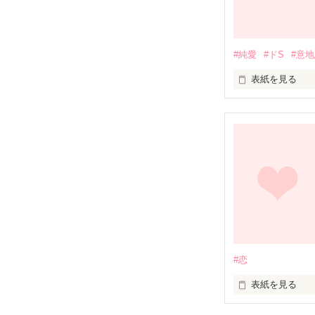
金色のイチョウ
突然君は現れた。
#純愛
#ドS
#意
知ってる？

表紙を見る
その日から、

ぉはょうmy hone
あの坂道が大好
君の声で始まる
のぼる時も、下
君な会えたらい
わくわくしなが
#恋
表紙を見る