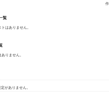
作
あらず―

一覧
ストはありません。
ぃm(__)m
覧
はありません。
作品を読む
設定がありません。