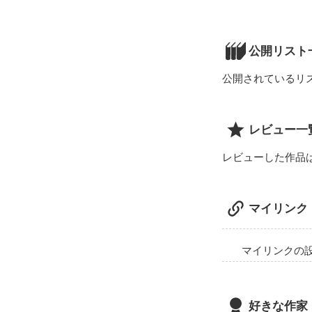
―恋せよ乙女

恋せぬは乙女に
公開リスト
公開されているリ
詩です。

駄作でごめんなさ
レビュー一
レビューした作品
マイリンク
マイリンクの
好きな作家