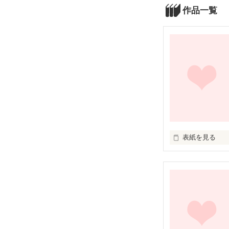
作品一覧
表紙を見る
―君に出会った
すごく急な坂だ
でも、

覚えてるかな？
