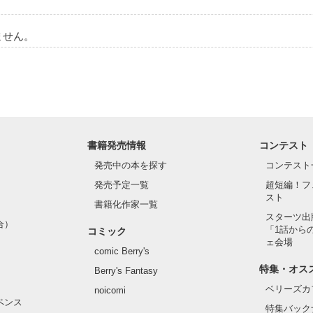
ません。
書籍発売情報
コンテスト
発売中の本を探す
コンテスト
発売予定一覧
超短編！フ
スト
書籍化作家一覧
スターツ出
合）
「1話から
コミック
ェ会場
comic Berry's
特集・オス
Berry's Fantasy
ベリーズカ
noicomi
ペンス
特集バック