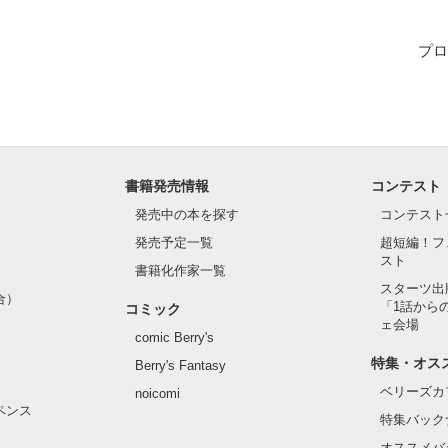
は違う世界の人だから。

プロ
貴女はどこにいるのかな…

作品を読む
書籍発売情報
コンテスト
発売中の本を探す
コンテスト
発売予定一覧
超短編！フ
スト
書籍化作家一覧
スターツ出
合）
「1話から
コミック
ェ会場
comic Berry's
特集・オス
Berry's Fantasy
ベリーズカ
noicomi
ペンス
特集バック
オススメバ