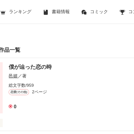
ランキング
書籍情報
コミック
コ
作品一覧
僕が辿った恋の時
邑嬉
／著
総文字数/959
2ページ
恋愛(その他)
0
した
