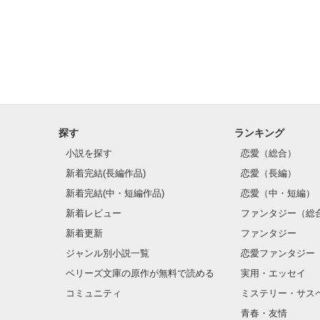
でも、僕と貴女
僕の世界では、
貴女に逢いたい
探す
ランキング
小説を探す
恋愛（総合）
新着完結(長編作品)
恋愛（長編）
新着完結(中・短編作品)
恋愛（中・短編）
新着レビュー
ファンタジー（総
新着更新
ファンタジー
ジャンル別小説一覧
恋愛ファンタジー
ベリーズ文庫の原作が無料で読める
実用・エッセイ
コミュニティ
ミステリー・サス
青春・友情