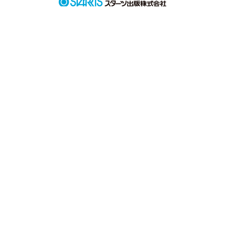
私、兎澤実守と親友の兎宮美姫、宮守朱音は言い伝えの中の兎
の神様、コウと出会った。

そして私達は、言い伝えの悲しい続きを知ることとなった。

その１０年後、私達は林間学校の最中にある事件に巻き込まれ
る。

それは、言い伝えの続きとも言えるもので……。

ファンタジーな要素を取り入れつつも、友情メインで書いてい
きます。

誤字や脱字、直した方が良い点など、ご指摘がありましたら気
作品を読む