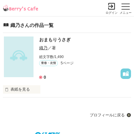
ログイン
メニュー
織乃さんの作品一覧
おまもりうさぎ
織乃
／著
総文字数/1,490
5ページ
青春・友情
0
表紙を見る
私の住む兎神町には、古くからの言い伝えがある。

プロフィールに戻る
兎の神様の言い伝えが。
