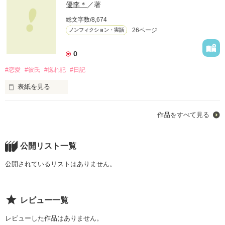
優李＊
／著
総文字数/8,674
26ページ
ノンフィクション・実話
0
#恋愛
#彼氏
#惚れ記
#日記
表紙を見る
作品をすべて見る
惚れ記です＊

my彼氏の日々の

様子をかいちゃ

公開リスト一覧
おｰと思いま!

公開されているリストはありません。
暇つぶしにでも

どーぞです◎

レビュー一覧
中傷×わいりま

せんので(^ω^)

レビューした作品はありません。