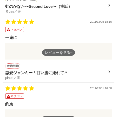
を選んだ。
虹のかなた〜Second Love〜（実話）
Ｒuys／著
もう戻っては来ないって思ってもいつか会えるんじゃないかと、
2011/12/25 18:16
孤独に耐えながら待ち続ける…。
ネタバレ
一途に
そんな時に心を照らしてくれる人との再会で…。
好きになったら一途な唯ちゃん。
レビューを見る
最愛の人との悲しい別れ。
元カノを思い続ける本宮先輩。
それでも頑張る麗奈さん。
恋愛(学園)
いつの間にか唯ちゃんを支える存在になる都築くん。
恋愛ジャンキー *-甘い蜜に溺れて-*
それを支える智也さん。
pinori／著
実る望みが無くても好きだと思ったらそう簡単には止められな
2011/12/01 16:08
い。
そして、神様になった卓也さんからの祝福。
ネタバレ
約束
最初は嫌がらせをしてた津田さん、佐藤さんも実は悪い子じゃな
切ないけれど、暖かさに溢れているお話しです。
くて、一途に好きな相手を思ってたからこそ。
とても暖かで優しい物語です。