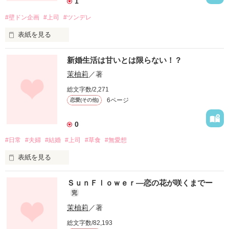
1
#壁ドン企画
#上司
#ツンデレ
表紙を見る
堕ちる時は瞬きも出来ないくらい一瞬。

『もー!また汚して!!』

新婚生活は甘いとは限らない！？
『あはは…。ごめん、ごめん』

茉柚莉
／著
その甘い声に、笑顔に、溶かされる―――。

総文字数/2,271
6ページ
恋愛(その他)
机はすぐ汚す!

言った事はすぐ忘れる!

0
作品を読む
#日常
#夫婦
#結婚
#上司
#草食
#無愛想
手のかかりすぎる上司にうんざり……。

表紙を見る
だったはずなのに……。

ＳｕｎＦｌｏｗｅｒ―恋の花が咲くまでー
「ただいま」

完
『俺のせいにして良いから。だから、１人で泣くな。』

茉柚莉
／著
「お帰りなさい」

総文字数/82,193