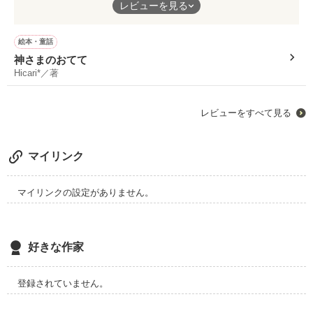
レビューを見る
神様とこれからパパとママになる人を見つめる子供達。
みんな一途だからこそ上手く相手に伝えられない事もあって、恋
素敵な作品をありがとうございました！
って難しい…。
絵本・童話
地上に降りる為には神様との約束は絶対。
神さまのおてて
周り道を沢山して唯ちゃんが最後に溺れた相手は…？
Hicari*／著
だけど地上に降りたと同時にその約束が何だったかは忘れてしま
う。
最後の番外編まで見逃せません!!
レビューをすべて見る
でも、1つ確かなのは…“子供は親を選んで産まれて来てくれ
る”事。
マイリンク
約束はきっと、長い人生をかけて、自然と向き合って行けるのか
な？と思いました。
マイリンクの設定がありません。
ひかりさんの優しいメッセージが込められた素敵な作品ですo(^-
^)o
好きな作家
登録されていません。