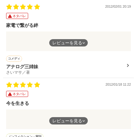
愛してるって言葉ももう信じられない。
2012/02/01 20:19
長岡みみ様

作品を読む
だから…全部全部白紙に戻そう――。
ネタバレ
メーヴェ様

家電で繋がる絆
ユウ・様

コピーなんて上手く出来ない
短い中に切ない感情が凄い詰まってるように感じました。
レビューを見る
向日葵。様

スマホなんて上手く使えない
かわせつきひと様

コメディ
録画の仕方なんて分からない
アナログ三姉妹
さいマサ／著
最新機器に疎いアナログな三姉妹ですが、『分かる分かる!』と
2012/01/18 11:22
頷ける所も沢山あります(^^)
作品を読む
ネタバレ
ドタバタな中にもクスッと笑える所や切ない所など沢山詰まって
今を生きる
るお話しでした。
最愛の人の死で光を失った。
アナログだけど、家電を通して三姉妹の絆は深まってます(^_^)v
レビューを見る
忘れようと他の人と結婚してみても忘れられる訳が無くて、別れ
ノンフィクション・実話