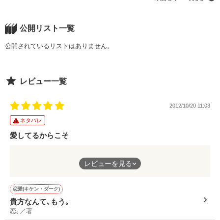
だけど向日葵の幼なじみの智也も向日葵の事が好きらしくてモ
ヤモヤ。

新しい服を褒めてくれたとか

公開リスト一覧
一方、太陽への恋に鈍いながらもやっと気付いた向日葵だった
公開されているリストはありません。
けど………。

作品を読む
メイクをちょっと変えたのに気付いてくれたとか

２人の恋の花は無事に咲くの!？

女の子として扱ってくれてる感じとか

レビュー一覧
――――――――――

2012/10/20 11:03
ネタバレ
2010年2月9日完結☆

そんな、ちょっとした事が嬉しい。

愛してるからこそ
それが女心。

愛してるからこそ一度目の浮気は許した
☆Review Thanks☆

レビューを見る
でもーーー

愛してるからこそ二度目の浮気は許せなかった。
夜梨様

恋愛(キケン・ダーク)
*mayu様*

貴方なんて､もう｡
信じてたのに…今さら泣かれても遅い。
恋｡／著
遥稀様
