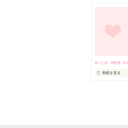
『お前、俺のこ
親の都合で預け
金持ちのお屋敷。
夜は、その屋敷
昼は、金持ち学
#いじめ
#友情
#
通うことになっ
表紙を見る
屋敷には、彩愛
初めての発表作。
ご主人様、真希が.
優しい気持ちで
いじめ、恋愛、友情
色々な思いや人
素直になれない

混ざった、複雑
お手伝いの彩愛[ay
Х

落ちていく主人