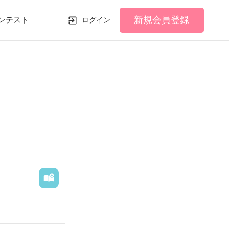
新規会員登録
ンテスト
ログイン