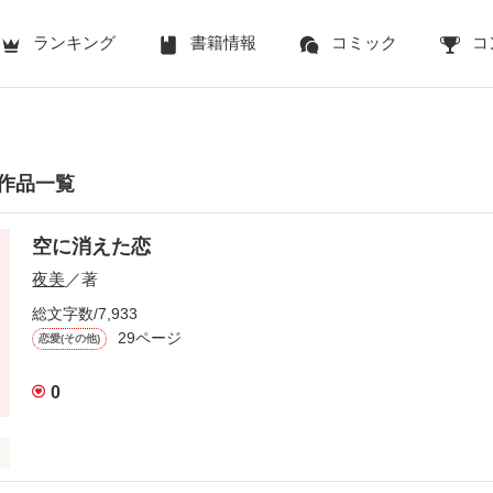
ランキング
書籍情報
コミック
コ
作品一覧
空に消えた恋
夜美
／著
総文字数/7,933
29ページ
恋愛(その他)
0