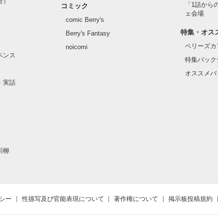
合）
「1話から
コミック
ェ会場
comic Berry's
特集・オス
Berry's Fantasy
ベリーズカ
noicomi
ペンス
特集バック
オススメバ
・実話
川柳
シー
性描写及び官能表現について
著作権について
掲示板投稿規約