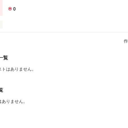
0
前のこと忘れられない…………。　約束したのになぁ？　　　ごめん。
作
作品を読む
一覧
ストはありません。
覧
はありません。