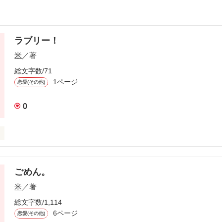
ラブリー！
米
／著
総文字数/71
1ページ
恋愛(その他)
0
楽しいから見て下さい。
ごめん。
作品を読む
米
／著
総文字数/1,114
6ページ
恋愛(その他)