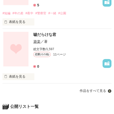
鈴原彩人(１２)

5
男子小学生

#短編
#年の差
#夜中
#警察官
#一緒
#公園
表紙を見る
ﾅｶﾑﾗｷﾖﾊﾙ

嘘だらけな君
中村清治(30)

-年の差恋愛-１より

警察官

遊楽
／著
年は離れてませんw

総文字数/1,597
×

11ページ
恋愛(その他)
ﾀｷﾓﾄﾚﾝ

今回のお相手は小学生

滝本蓮(15)

0
５歳年下ﾂﾝﾃﾞﾚ少年です

女子高生

表紙を見る
読んでいただけたら幸いです(*´Д｀*)ﾊｱﾝ
作品をすべて見る
｢どけよブース｣

作品を読む
年の差恋愛のお話です

公開リスト一覧
大分年が離れてる話なので

だいっきらい

お気をつけ下さい
