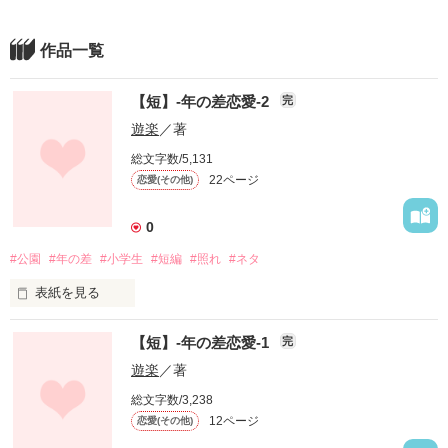
作品一覧
【短】-年の差恋愛-2
完
遊楽
／著
総文字数/5,131
22ページ
恋愛(その他)
0
#公園
#年の差
#小学生
#短編
#照れ
#ネタ
表紙を見る
ﾏﾐﾔﾊﾙ

【短】-年の差恋愛-1
完
間宮波瑠(１７)

女子高校生

遊楽
／著
総文字数/3,238
×

12ページ
恋愛(その他)
ｽｽﾞﾊﾗｱﾔﾄ
