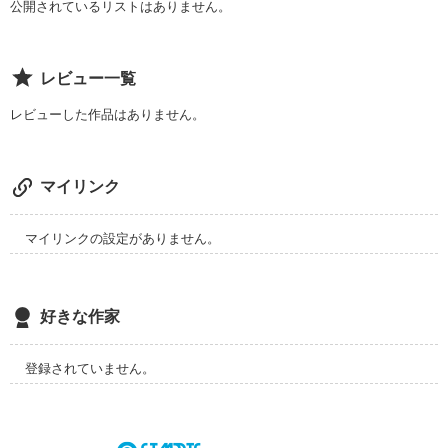
こんな奴

公開されているリストはありません。
あ、短編です(´・ω・｀)

レビュー一覧
あたしにばっか

レビューした作品はありません。
意地悪して

読んでくださる皆様に

感謝の気持ちを込めて。

そんなに嫌いなら

構わないでよ

マイリンク
※性的描写あり
マイリンクの設定がありません。
ほんとの

気持ち

作品を読む
好きな作家
教えてよ
登録されていません。
作品を読む