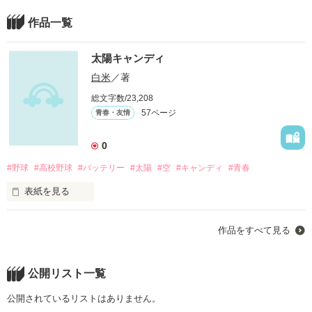
作品一覧
太陽キャンディ
白米
／著
総文字数/23,208
57ページ
青春・友情
0
#野球
#高校野球
#バッテリー
#太陽
#空
#キャンディ
#青春
表紙を見る
作品をすべて見る
公開リスト一覧
この空の下で、

確かに僕たちは

公開されているリストはありません。