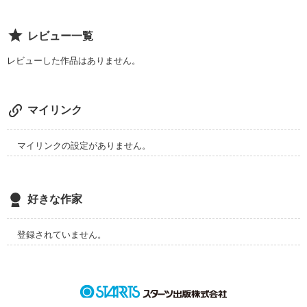
レビュー一覧
─太陽キャンディ─

レビューした作品はありません。
マイリンク
※お知らせ。

マイリンクの設定がありません。
勝手ながら、この作品を移転することになりました。

掲載サイトは同じく野いちごですが、名前が変わります。

『神坂臨』、という名前で活動していきます。

もしよろしければ、神坂のほうでお願いします。

好きな作家
登場人物の名前が少し変わっていたりしていますが、ご理解お
願いします。

メインキャラの名前は変わってません。

登録されていません。
またストーリーの進め方も変わっています。

白米の方の太陽キャンディとはまた変わった書き方となってお
ります。
