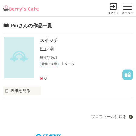
ログイン
メニュー
Piuさんの作品一覧
スイッチ
Piu
／著
総文字数/1
1ページ
青春・友情
0
表紙を見る
本当の友情はどこに隠れているのか分かりません。

例えばネットのなか。

プロフィールに戻る
ちょっとのぞいてみませんか？
