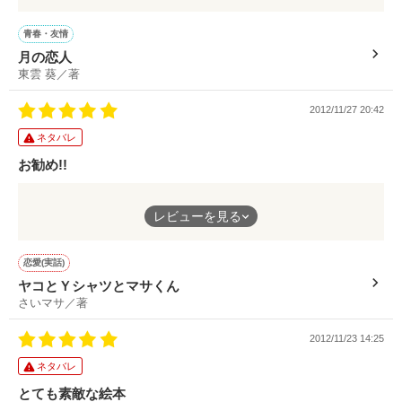
*************************

オススメに選んで頂きました！

作品を読む
有難うございます｡ﾟ(つД｀)ﾟ｡
携帯を持つ手は冷たいのに
青春・友情
眩しい光、突き抜けるような空、
さいマサ様

月の恋人
*　*　*　*　*　*　*　*　*　*　*

時にはじっとりした湿り気、
泉ヒカル様

東雲 葵／著
だけど暑苦しくはなくて、清々しく爽やかな夏を
作品を読む
谷中 しま様

初めての企画参加作品です。

ヒシヒシと感じました。
東山桃子様

2012/11/27 20:42
ジウ様

【企画】花火の集い

小さい頃から大好きな男の子。
ネタバレ
東雲 葵様

●作中に花火を必ず出すこと

ずっと守ってくれていた弟の告白。
野原つくし様

お勧め!!
葉月りゅう様

●舞台が日本であること

レビュー本当に本当に

どうなってしまうのか？
ちゃんと「リディア」のお話も絡ませつつ、
ありがとうございました!!

正解なんてない物語が進む中、
●短編であること（50P以内）

レビューを見る
現実も上手いこと絡ませるところは
･ﾟ･(ﾉ□`)･ﾟ･

彼女が弟にかけた言葉とは。
もー、さすがです!!
大好きだった男の子との関係は。
主催者　結永 さま

恋愛(実話)
*** 2010/06/22 Start ***

そして、ちょっと鈍感そうなマサくん、
何かが壊れることしか想定できなかった中
ヤコとＹシャツとマサくん
*** 2012/12/13 Fin ***

敏感で過敏にもなっちゃうヤコさん、
*** 2010/07/08 Start & Fin. ***

それが嬉しく裏切られました。
さいマサ／著
（作品No.5）

二人がとっても自然で楽しかったです♪
*** 2010/07/11 Bonus. ***

（作品No.6）

紡ぎだされる丁寧で
2012/11/23 14:25
なんだよ、マサくん、ヤコさんにメロメロだなー( *´艸`)
透明感溢れる描写に心地よく酔いながら、
･:*【祝】*:･

ネタバレ
音楽にまで酔わせてくれる文章力に脱帽です。
2013/01/29

海風　ホタテさま

とても素敵な絵本
Berry's Cafeで

bikkeさま
