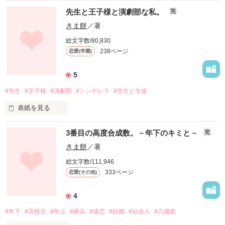
*************************

先生と王子様と演劇部な私。
完
もうすぐ卒業、

きま餅
／著
総文字数/80,830
ギリギリ女子高生のあたし。

238ページ
恋愛(学園)
大好きな幼馴染のお兄ちゃんは

5
"女子高生"が大好きだから

#先生
#王子様
#演劇部
#シンデレラ
#先生と生徒
大学生になるのが憂鬱だった。

表紙を見る
「王子様のシンデレラになれる？」

*************************

3番目の高度合成数。－年下のキミと－
完
私はもう一度聞き直した。

きま餅
／著
◆矢島カオリ（やじまかおり）◆

大学入学を控えた、高校三年生。

総文字数/111,946
「そうだね。では、

333ページ
恋愛(その他)
僕が貴方を探しましょう。

シンデレラ」

◆堀木戸平（ほりきどたいら）◆

4
お隣に住む幼馴染。

そういうと、王子様は

#年下
#高校生
#年上
#再会
#遠恋
#結婚
#社会人
#六歳差
私の手の甲に

高校の先生をしている、

優しくキスをした。

"女子高生大好き"お兄ちゃん
