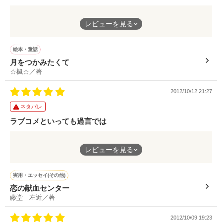
オススメに選んで頂きました!!!

日足さま

ありがとうございます!!
がむしゃらのときは
水瀬 和奏さま

レビューを見る
周りが見えなかったのに
つきひとサマ

あいの ひかりサマ

ａＮサマ

作品を読む
絵本・童話
ふと気が付く支えや暖かさ。
月をつかみたくて
☆楓☆／著
素敵で感慨深いレビューを、

絵本に相応しい、
ホントにホントに本当に！

伝わる何かがある、そんな
2012/10/12 21:27
ありがとうございました。ﾟﾟ(´□｀｡)°ﾟ。
とても素敵な物語です。
ネタバレ
ラブコメといっても過言では
作品を読む
思わず笑ってしまう、
レビューを見る
強引なほどの
檻、束縛(笑)。
実用・エッセイ(その他)
でも、ちゃんと理屈が通って
恋の献血センター
引き込まれる強引さで、
藤堂 左近／著
面白いです!!
2012/10/09 19:23