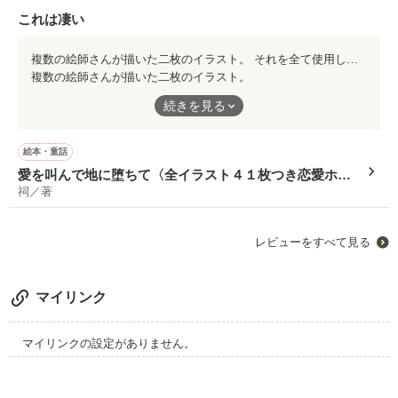
根性座った主人公、
これは凄い
ちょっと人間に溶け込み過ぎの吸血鬼、
とっても魅力溢れるキャラに
してくださいました！
複数の絵師さんが描いた二枚のイラスト。 それを全て使用した物語。 なんといっても、 絵師さん達は「二枚のイラストを用意する」というだけで描き、集まった41枚。テーマも関連もない自由に描いたイラストを、見事にひとつの物語に繋げてくださいました。 ストーリーもハッとする設定で、 イラストを見ながら読み進めるのが止まらなくなります。
複数の絵師さんが描いた二枚のイラスト。
しっかりした文章力だからこそ
それを全て使用した物語。
続きを見る
笑える、この楽しさをどうぞ♪
なんといっても、
絵師さん達は「二枚のイラストを用意する」というだけで描き、
絵本・童話
集まった41枚。テーマも関連もない自由に描いたイラストを、見
愛を叫んで地に堕ちて〈全イラスト４１枚つき恋愛ホラ
事にひとつの物語に繋げてくださいました。
祠／著
ー〉
ストーリーもハッとする設定で、
イラストを見ながら読み進めるのが止まらなくなります。
レビューをすべて見る
マイリンク
マイリンクの設定がありません。