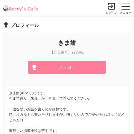
ログイン
メニュー
プロフィール
きま餅
【会員番号】222661
フォロー
きま餅(キマモチ)です。
今まで通り「来真」か「きま」で呼んでください♪
一途な甘いお話を書くのが目標です。
時々オカルトも書いたりしますが、怖くないのでご安心を(≧ω≦)b（ダメ
じゃん!!）
重苦しい携帯小説は苦手です。