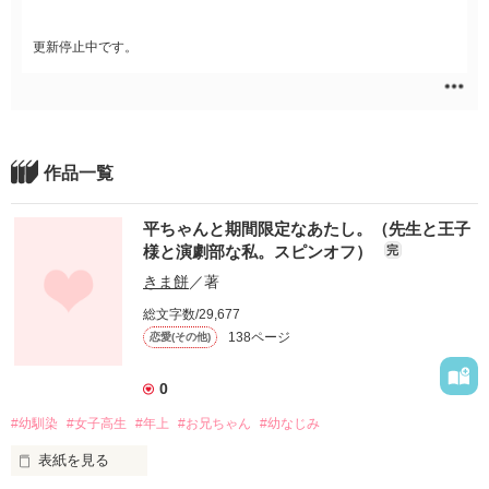
更新停止中です。
作品一覧
平ちゃんと期間限定なあたし。（先生と王子
様と演劇部な私。スピンオフ）
完
きま餅
／著
総文字数/29,677
138ページ
恋愛(その他)
0
#幼馴染
#女子高生
#年上
#お兄ちゃん
#幼なじみ
表紙を見る