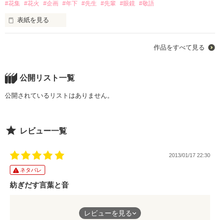
よろしくお願いします<(_ _)>

#花集
#花火
#企画
#年下
#先生
#先輩
#眼鏡
#敬語
*** 2010/12/19 Fin. ***

実句が待っていたなら……」

*　*　*　*　*　*　*　*　*　*　*

*** 2011/10/16 modify ***

表紙を見る
*** 2010/05/16 Start ***

（作品No.8）
海風　ホタテ　様

*** 2010/05/25 Fin. ***

水瀬 和奏　様

あんなに大好きだった、先生。

◆緒方　大志（おがた　たいし）◆

☆楓☆　様

作品をすべて見る
（作品No.4）

高校二年生、十七歳。

作品を読む
☆tsukushi☆　様

*　*　*　*　*　*　*　*　*　*　*

実句の行きつけの喫茶店の店員。

星野 真輝　様

だけど、先生はあたしを消してしまった。

日足　様

公開リスト一覧
海風　ホタテ　様

「実句さんと再会できたなんて

うまの　様

水瀬 和奏　様

運命感じちゃいます」

さいマサ　様

公開されているリストはありません。
☆tsukushi☆　様

えにし　様

花火を見ないと、

日足　様

*　*　*　*　*　*　*　*　*　*　*

東山桃子　様

あたし死んでしまいそうなの。

うまの　様

鈴木 理恵　様

えにし　様

レビュー一覧
∗*∘Ꮋaru　様

bikke　様

cHeeees　様

あいの ひかり　様

疑問に気が付いてしまったら、

どうせなら……あたしは、

Nanoha　様

2013/01/17 22:30
素敵な素敵なレビュー

キミと見に行くことに決めた。

本当にありがとうざいます<(_ _)>

ネタバレ
感涙です･ﾟ･(ﾉ□`)･ﾟ･

先生とあたしを壊した、キミと。

素敵なレビューを

もう、後戻りはできない。

紡ぎだす言葉と音
本当に本当にありがとうございます<(_ _)>

･:*【祝】*:･

感激ですっ(*ﾉωﾉ)
2016/10/11

真冬に読んだのに、
レビューを見る
野いちごで

あたしは、花火。

物語の中は真夏の夏休み。