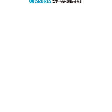
｢絶対に甲子園連れて行ってやる｣

‐幼い頃に交わした約束‐

｢もっとがんばってよ｣

｢言われなくても頑張ってるっ!｣

うるせえ…!

‐すれ違って泣いた夜‐

｢マネージャー｣

グラウンドに響く君のvoice

ずっとずっと、

名前で呼んでほしかった。
