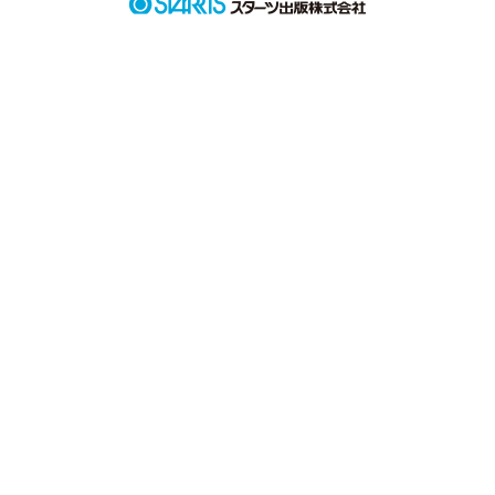
今でも君のこと

好きなんだよ

元気にしてますか…？
作品を読む