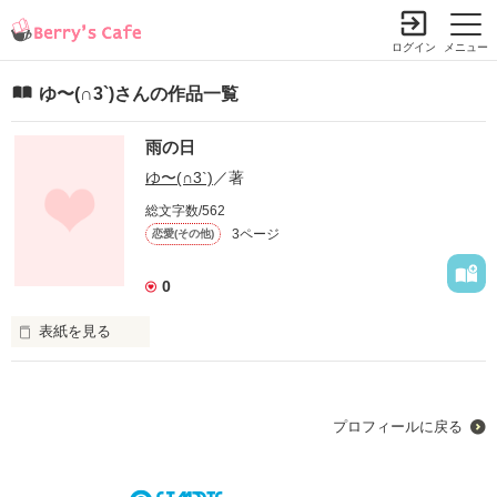
ログイン
メニュー
ゆ〜(∩3`)さんの作品一覧
雨の日
ゆ〜(∩3`)
／著
総文字数/562
3ページ
恋愛(その他)
0
表紙を見る
また今日も雨の日

プロフィールに戻る
あなたの事おもい

だしちやうよ
