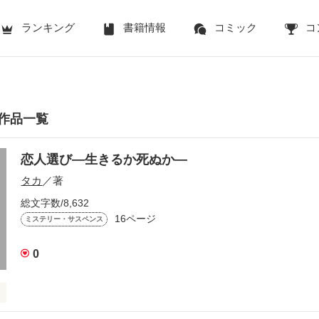
ランキング
書籍情報
コミック
コ
作品一覧
恋人選び―生きるか死ぬか―
タカ
／著
総文字数/8,632
16ページ
ミステリー・サスペンス
0
室｡
