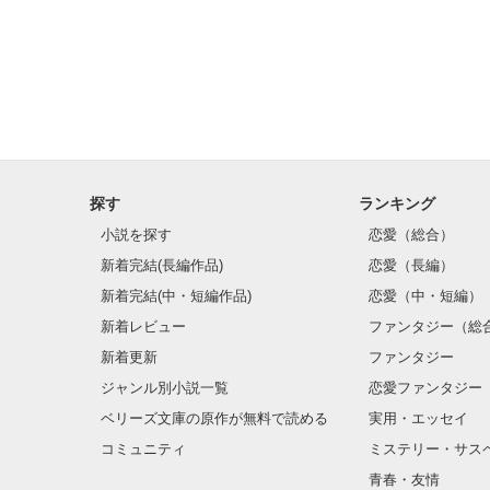
そこから不可解
｢一週間以内にこ
恋人を作らないと
探す
ランキング
恐怖の恋愛ゲー
小説を探す
恋愛（総合）
新着完結(長編作品)
恋愛（長編）
新着完結(中・短編作品)
恋愛（中・短編）
新着レビュー
ファンタジー（総
新着更新
ファンタジー
ジャンル別小説一覧
恋愛ファンタジー
ベリーズ文庫の原作が無料で読める
実用・エッセイ
コミュニティ
ミステリー・サス
青春・友情