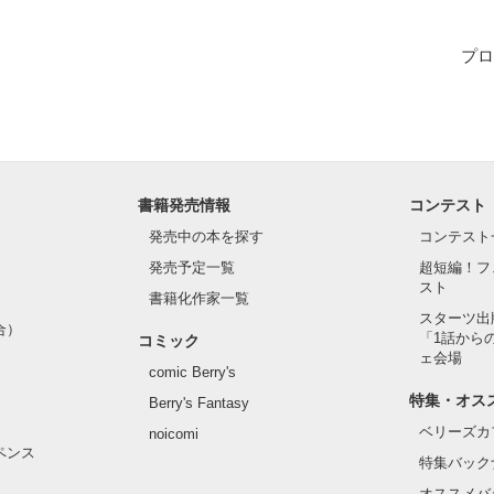
な謎は始まった｡

プロ
の中から

死ぬ――｣

書籍発売情報
コンテスト
ムが始まる――
発売中の本を探す
コンテスト
発売予定一覧
超短編！フ
スト
書籍化作家一覧
作品を読む
スターツ出
合）
「1話から
コミック
ェ会場
comic Berry's
特集・オス
Berry's Fantasy
ベリーズカ
noicomi
ペンス
特集バック
オススメバ