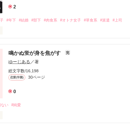
.....

ンが

2
作品を読む
男子
#年下
#結婚
#部下
#肉食系
#オトナ女子
#草食系
#派遣
#上司
作品を読む
ゃん。僕じゃ…駄目？」

六歳。

作品を読む
鳴かぬ蛍が身を焦がす
完
ゆーじある
／著
総文字数/16,198
30ページ
恋愛(学園)
作品を読む
でしょ！これは！！

0
切ない
#純愛
の後にやってきた

た事にして欲しいんだ」
