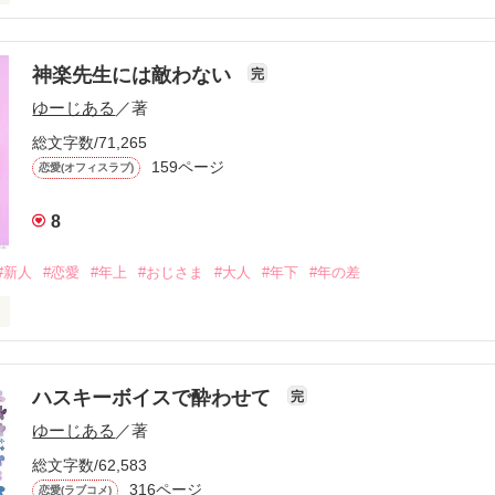
うなOLの私

神楽先生には敵わない
完
ゆーじある
／著
る為に

総文字数/71,265
159ページ
恋愛(オフィスラブ)
会ったのは

8
の子

#新人
#恋愛
#年上
#おじさま
#大人
#年下
#年の差
っと俺に溺れて」

誌編集長になりたくて

社に無事就職！

ハスキーボイスで酔わせて
完
ように



ゆーじある
／著
ッションライフが

ずなのに！

総文字数/62,583
係だった…

316ページ
恋愛(ラブコメ)