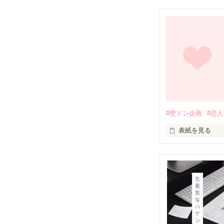
「奈緒子さん」

「これから授業
「あ〜、甘い物
その微笑みは天
好きだから守り
読者様1000人突
神楽誠一郎(45)

本当にありがと
大の甘党好きで

日本が誇る大人
愛してるから大
「黙って抱かれ
×

この恋は

その不敵な笑み
「先生！原稿真
#壁ドン企画
#恋人
みんなにはナイショ
櫻井みちる(22)

表紙を見る
神楽の自由奔放
いつも振り回さ
※文書の中で斜
私は貴方に翻弄
お嫌いな方は閲
心奪われる

五人の男性が織
オムニバス壁ドンs
♡読者様300人
ありがとうござ
††††††

親子ほど歳が離