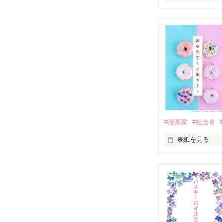
どこにでもいるよ
元カレを吹っ切
一人傷心旅行へ

そこの現地で出
ナゾの年下の男
#漫画家
#担当者
表紙を見る
「可愛い…、も
ファッション雑
憧れの大手出版
何かに導かれる
一夜だけ共にして
華のようなファ
待っていた…は
その場限りの関