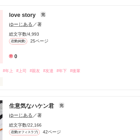
を始めます」

love story
完
が無いと頭が回らないぃ」

ゆーじある
／著
使のように

たい

破！

総文字数/4,993
うございます！！

25ページ
恋愛(純愛)
気漫画家

切にしたい

てればいいんだよ」

0
は悪魔のように

っ白ですけど！？」

#年上
#上司
#親友
#友達
#年下
#後輩
なの///

作品を読む
さに

れる新米漫画担当者

線を使用しています

され

覧しないことをお勧めします

り成す

生意気なハケン君
完
ゆーじある
／著
tory

突破♡

います

総文字数/22,166
れた人と

42ページ
恋愛(オフィスラブ)