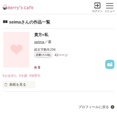
ログイン
メニュー
seimaさんの作品一覧
貴方=私
seima
／著
総文字数/8,256
42ページ
恋愛(その他)
0
#お金持ち
#令嬢
#御曹司
表紙を見る
プロフィールに戻る
 神埼可憐

    ×
