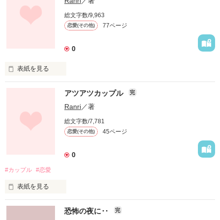
Ranri
／著
総文字数/9,963
77ページ
恋愛(その他)
主人公:内藤彩果(ないとうあやか)

0
生徒会長:富山将季(とみやままさき)

副会長:本目晃樹(ほんめこうき)

表紙を見る
副会長:本目友樹(ほんめゆうき)

会計:桜井葵(さくらいあおい)

ずっと気になっていたあの子は

アツアツカップル
書記:西島龍(にしじまりゅう)

完
Ranri
／著
1人で懸命に戦っているのだと知った。

貴方も生徒会で恋してみてはいかがですか？？

総文字数/7,781
45ページ
恋愛(その他)
初めて助けてあげたいという子に出会ったんだ。

2013.07.10開始

0
2014.03.10終了

#カップル
#恋愛
番外編で『君と僕の関係』書きました!

表紙を見る
イケメン生徒会の番外編です(^o^)

そちらも良かったらどうぞ

あたしの友達の作品です（＾∇＾）

桜井葵と柳澤里菜には一体どのような流れで付き合ったのか。

恐怖の夜に‥
完
(友達はこの小説の中で出てくるので
