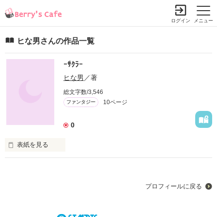
ログイン
メニュー
ヒな男さんの作品一覧
ｰｻｸﾗｰ
ヒな男
／著
総文字数/3,546
10ページ
ファンタジー
0
表紙を見る
お笑いあり恋愛あり

冒険します!
プロフィールに戻る
作品を読む