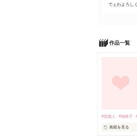
でぇわよろしくっ
作品一覧
#芸能人
#地味子
表紙を見る