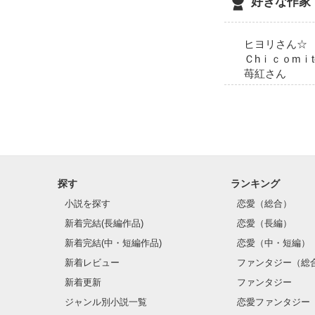
好きな作家
  の

ヒヨリさん☆
Ｃhｉｃｏmｉt
苺紅さん
   初恋が

     今

    始まる／／／／／／／／／／／／／

探す
ランキング
小説を探す
恋愛（総合）
新着完結(長編作品)
恋愛（長編）
新着完結(中・短編作品)
恋愛（中・短編）
辛口コメント大歓迎
新着レビュー
ファンタジー（総
新着更新
ファンタジー
レビュー宜しく
ジャンル別小説一覧
恋愛ファンタジー