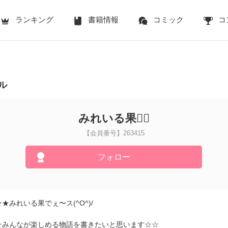
ランキング
書籍情報
コミック
コ
ル
みれいる果
【会員番号】263415
フォロー
★みれいる果でぇ〜ス(^O^)/
☆みんなが楽しめる物語を書きたいと思います☆☆