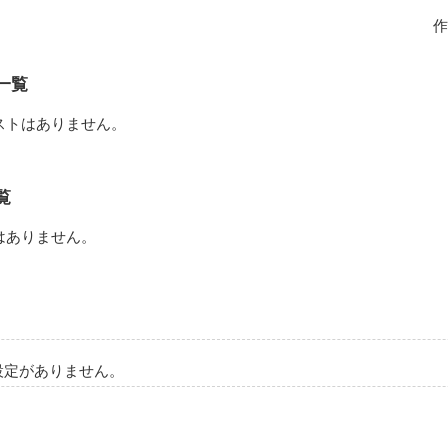
〜〜〜〜〜〜〜恋を経験した事がないマイペースで、

作
一覧
ストはありません。
の我が儘な天才

覧
はありません。
だと思い、

設定がありません。
を完璧にクリアした


