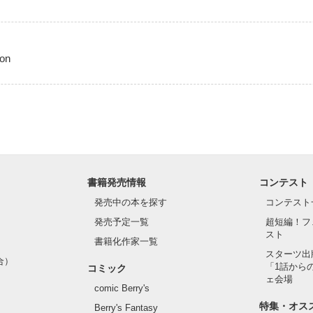
on
書籍発売情報
コンテスト
発売中の本を探す
コンテスト
発売予定一覧
超短編！フ
スト
書籍化作家一覧
(^O^)/

スターツ出
合）
「1話から
コミック
ェ会場
お願いします
comic Berry's
特集・オス
Berry's Fantasy