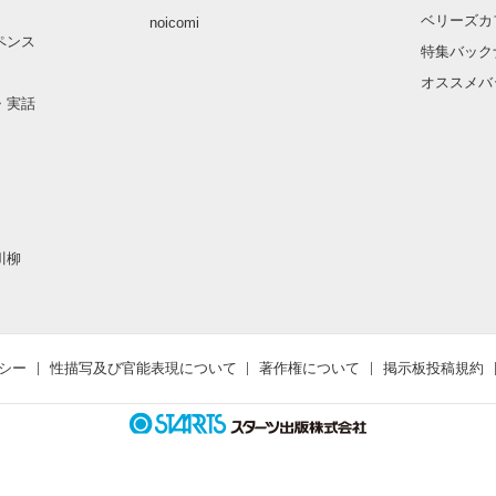
ベリーズカ
noicomi
作品を読む
ペンス
特集バック
オススメバ
・実話
川柳
シー
性描写及び官能表現について
著作権について
掲示板投稿規約