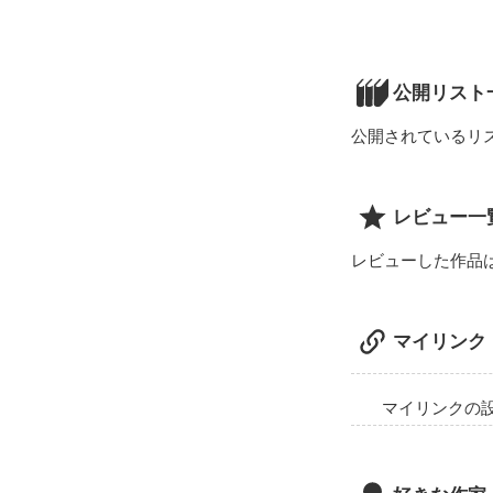
〜〜〜〜〜〜〜
    わがままな女の子が送る

   ラブストーリーを

公開リスト
  召し上がれ〜〜〜〜〜〜〜〜★★★★★★★★★★★★★

公開されているリ
華を咲く十五歳
レビュー一
レビューした作品
   と

マイリンク
すべてをゲーム
マイリンクの
その《すべて》
美形な十七歳の男