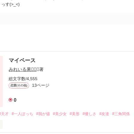
す(>_<)
マイペース
みれいる果
／著
総文字数/4,555
13ページ
恋愛(その他)
0
#天才
#一人ぽっち
#我が儘
#美少女
#美形
#優しさ
#友達
#三角関係