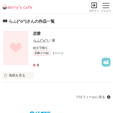
ログイン
メニュー
らふ(^o^)さんの作品一覧
恋愛
らふ(^o^)
／著
総文字数/1
1ページ
恋愛(その他)
0
表紙を見る
高校に入学してから…

早１年と半年.

プロフィールに戻る
私の高校生活の中心わ

間違いなく恋愛でした.
