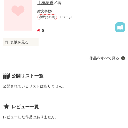
土橋穂香
／著
総文字数/1
1ページ
恋愛(その他)
0
表紙を見る
離ればなれの二人。

作品をすべて見る
公開リスト一覧
作品を読む
公開されているリストはありません。
レビュー一覧
レビューした作品はありません。