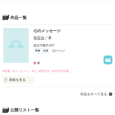
作品一覧
心のメッセージ
咲百合
／著
総文字数/5,637
12ページ
青春・友情
0
#青春
#メッセージ
#心
#咲百合
#中学生作家
表紙を見る
今年の春から高校に通う高校1年生の美咲がある日を境に言葉
作品をすべて見る
を話せなくなってしまった。そんな時、美咲の運命を大きく変
える出会いが…。
公開リスト一覧