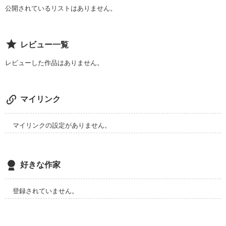
作品を読む
公開されているリストはありません。
レビュー一覧
レビューした作品はありません。
マイリンク
マイリンクの設定がありません。
好きな作家
登録されていません。