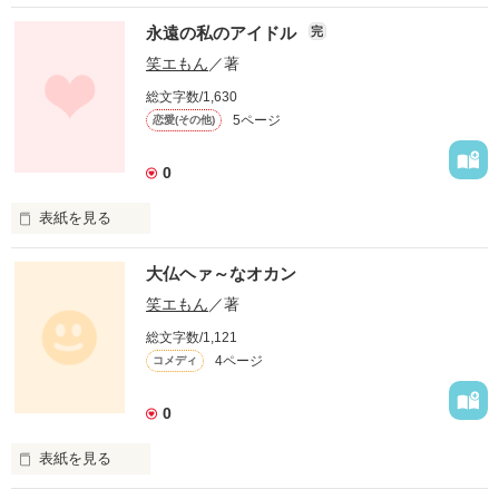
永遠の私のアイドル
完
笑エもん
／著
総文字数/1,630
5ページ
恋愛(その他)
0
表紙を見る
大切な家族と幸せな家庭を持つ私！でも心にはいつまでも忘れ
大仏ヘァ～なオカン
ないあの人への思い……
笑エもん
／著
総文字数/1,121
作品を読む
4ページ
コメディ
0
表紙を見る