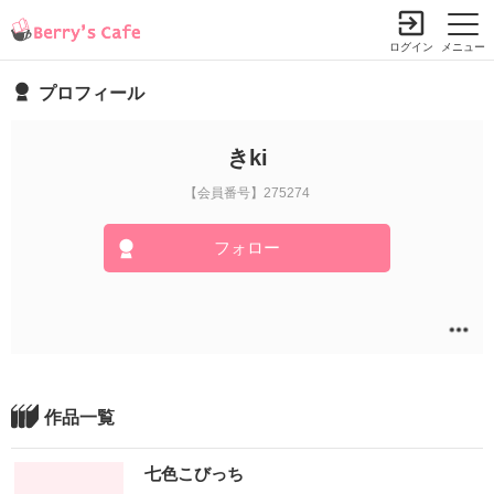
ログイン
メニュー
プロフィール
きki
【会員番号】275274
フォロー
作品一覧
七色こびっち