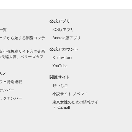
公式アプリ
一覧
iOS版アプリ
ェチから始まる溺愛コンテ
Android版アプリ
公式アカウント
版小説投稿サイト合同企画
の長編大賞」ベリーズカフ
X（Twitter）
YouTube
スメ
関連サイト
フェ特別連載
野いちご
ナンバー
小説サイト ノベマ！
ックナンバー
東京女性のための情報サイ
ト OZmall