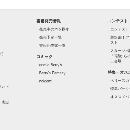
書籍発売情報
コンテスト
発売中の本を探す
コンテスト
発売予定一覧
超短編！フ
スト
書籍化作家一覧
スターツ出
合）
「1話から
コミック
ェ会場
comic Berry's
特集・オス
Berry's Fantasy
ベリーズカ
noicomi
ペンス
特集バック
オススメバ
・実話