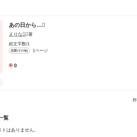
あの日から…
えりな
／著
総文字数/1
1ページ
恋愛(その他)
0
の友達だった…
作
作品を読む
一覧
ストはありません。