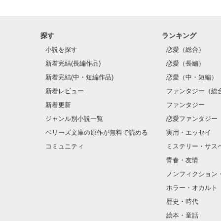
探す
ランキング
小説を探す
恋愛（総合）
新着完結(長編作品)
恋愛（長編）
新着完結(中・短編作品)
恋愛（中・短編）
新着レビュー
ファンタジー（総
新着更新
ファンタジー
ジャンル別小説一覧
恋愛ファンタジー
ベリーズ文庫の原作が無料で読める
実用・エッセイ
コミュニティ
ミステリー・サス
青春・友情
ノンフィクション
ホラー・オカルト
歴史・時代
絵本・童話