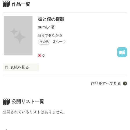
作品一覧
彼と僕の横顔
sumi
／著
総文字数/1,949
3ページ
その他
0
表紙を見る
バイト先で仲良くなった彼。二人を繋ぐのは携帯のメール。

作品をすべて見る
そこから僕といわれるものを見つめ直すことになった。

不器用な生き方を選んでしまう僕。
公開リスト一覧
作品を読む
公開されているリストはありません。