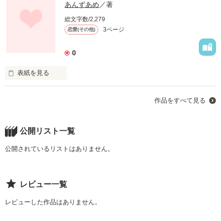
あんずあめ
／著
総文字数/2,279
3ページ
恋愛(その他)
0
表紙を見る
作品をすべて見る
春樹と彩は、

運命だった。

公開リスト一覧
気づかない２人は、

公開されているリストはありません。
いっぱいすれ違った。

でも、

レビュー一覧
その分、

あたし達の愛は、

レビューした作品はありません。
誰にも負けない愛だよ。
