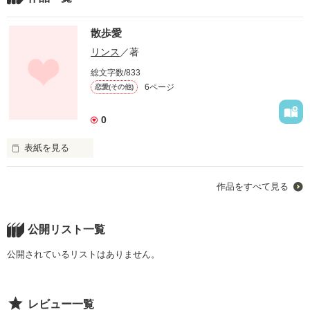
散歩愛
リンス
／著
総文字数/833
6ページ
恋愛(その他)
0
表紙を見る
作品をすべて見る
散歩から始まる恋――。

公開リスト一覧
ピノがいなければ貴方に出逢っていなかったね。

公開されているリストはありません。
ピノありがとう。

レビュー一覧