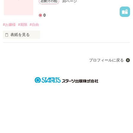
30ページ
恋愛(その他)
　「お前は　俺の―――――――」

0
私はいったい何なの？

#お嬢様
#期限
#自由
　次々に私の前に　現れる知らない人たち

表紙を見る
彼らは　

自分の自由を諦めてた私

　　私を知っているみたいだけど――？

　「やっと見つけた!!　やってもらいますよ!!」

プロフィールに戻る
それを救ってくれたのは貴方

な、何?　やらなきゃいけないこと?　仕事？

　「あなたの過去に、関係してるんです!!」

希望をくれたのは貴方だけど、

過去？　

　私、記憶喪失とかじゃないんですけど―――!?

PCを推奨

貴方の好きになった私は偽り。

2010．11．8～
