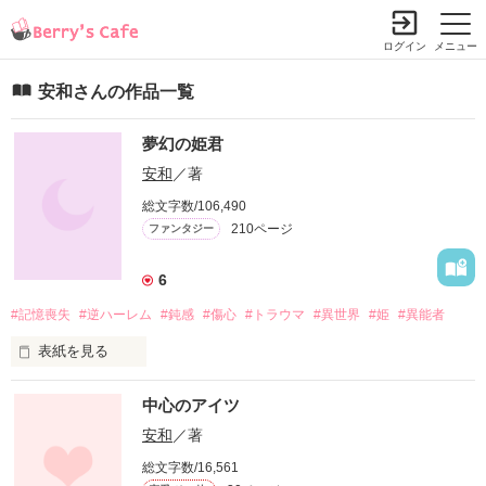
ログイン
メニュー
安和さんの作品一覧
夢幻の姫君
安和
／著
総文字数/106,490
210ページ
ファンタジー
6
#記憶喪失
#逆ハーレム
#鈍感
#傷心
#トラウマ
#異世界
#姫
#異能者
表紙を見る
　最近　よく夢に見るようになった私　

中心のアイツ
　桐生　美羅（きりゅう　みら）１６歳

安和
／著
総文字数/16,561
夢は　いつも同じところで消える
