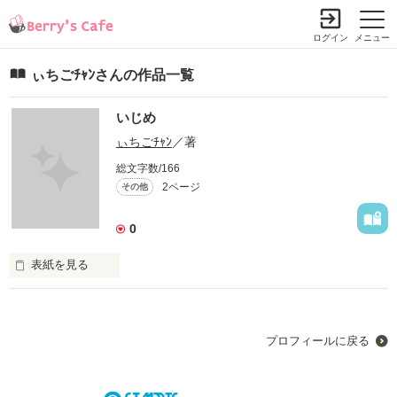
ログイン
メニュー
ぃちごﾁｬﾝさんの作品一覧
いじめ
ぃちごﾁｬﾝ
／著
総文字数/166
2ページ
その他
0
表紙を見る
この物語はフィクションです。けれどこのことを忘れずに読ん
でいただきたいのです。この物語の主人公と同じようなかなし
プロフィールに戻る
作品を読む