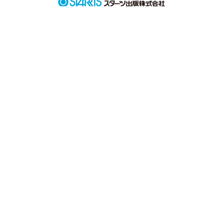
あなたに再会できた、

この【奇跡】。

私は、どう受け止めればよかったの??
作品を読む