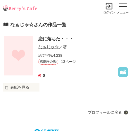
ログイン
メニュー
なぁじゃ☆さんの作品一覧
恋に落ちた・・・
なぁじゃ☆
／著
総文字数/4,238
13ページ
恋愛(その他)
0
表紙を見る
出会いなんて･･･

私は信じてなかった。

プロフィールに戻る
でも出会ってしまったんだ。
