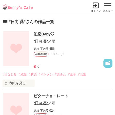
ログイン
メニュー
*日向 葵*さんの作品一覧
初恋Baby♡
*日向 葵*
／著
総文字数/6,456
18ページ
恋愛(純愛)
0
#幼なじみ
#純愛
#初恋
#イケメン
#美少女
#王子
#恋愛
表紙を見る
私には幼なじみが2人いる

ビターチョコレート
2人の想いはすれ違い…

*日向 葵*
／著
総文字数/2,024