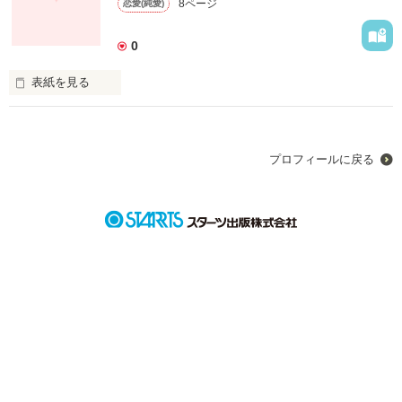
8ページ
恋愛(純愛)
藤吉 実紅

Fujiyoshi Miku

0
ぱっちり二重に茶色の地毛の

可愛い女の子。

表紙を見る
女子よりチョコレートが大好きな

今井 瞬介

Imai Shunsuke

谷川謙斗

プロフィールに戻る
たにかわけんと

佳祐の2つ年上の兄。

学校の王子様的存在。

将来の夢は自分のチョコレート会社

茶色の地毛に優しい瞳。

を作って

実紅の憧れの人でもある。

世界征服すること！？

こんなやつだけど恋できるのでしょうか？

今井 佳祐

Imai Keisuke

2014.03.06〜

瞬の弟で実紅と同い年。

かなり意地っ張りだけど

本当は優しい性格。

実紅とはケンカ友達。
