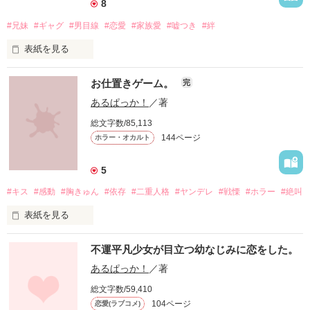
8
だ

#兄妹
#ギャグ
#男目線
#恋愛
#家族愛
#嘘つき
#絆
幼い頃から可愛い、かっこいい、美人、優しい、できた子、と
表紙を見る
言われ、周囲の理想と期待を背負って生きてきた。だから俺が
美しいのは当たり前だ。こんなにうつくしくて優しい俺を嫌う
学校にも行かずに

奴はゆるせない。まわりが望むようにふるまって、こんなにつ
お仕置きゲーム。
完
引きこもって出会い系サイトを

くしてるんだから、俺は愛されるべきだ。

利用している15歳の妹を

あるぱっか！
／著
総文字数/85,113
お兄ちゃん２人が

144ページ
ホラー・オカルト
あの手この手を使って、

皆、俺に依存してしまえばいいよ。

（面白半分で）（苛立ちから）

更生させながら

5
可笑しな恋愛をするお話

#キス
#感動
#胸きゅん
#依存
#二重人格
#ヤンデレ
#戦慄
#ホラー
#絶叫
20120917開始

表紙を見る
・

うわべだけでもいいから

僕を愛してと叫ぶ少年は

だ

名前

本当の愛を知らない。

不運平凡少女が目立つ幼なじみに恋をした。
っ

長男　川中王子　20歳♂

て

あるぱっか！
／著
かわなか　おうし

総文字数/59,410
お

端整な顔立ちで、男女共にモテる

完全自己満足、

104ページ
恋愛(ラブコメ)
れ
