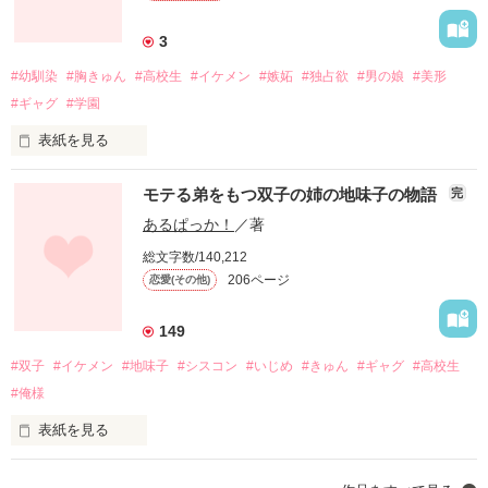
美容師をしていて友達も多い

フィクションです。

は

チャット名「おーじ」

一弾を見なくても

お

3
ま

#幼馴染
#胸きゅん
#高校生
#イケメン
#嫉妬
#独占欲
#男の娘
#美形
え

を

#ギャグ
#学園
名前

あ

作品を読む
次男　川中祐樹 18歳♂

い

表紙を見る
かわなか ゆうき

し

…＊…＊…＊…

て

高校中退のフリーター

モテる弟をもつ双子の姉の地味子の物語
完
る

金髪で耳と舌にピアス有りの美男子

ちょっと人見知りする

ん

あるぱっか！
／著
チャット名「ゆう」

女の子

だ

総文字数/140,212
　。

名前　

206ページ
恋愛(その他)
入学式から不運が続き，

妹　川中胡桃　15歳♀

生徒達から

かわなかくるみ

距離を置かれている

149
母親を亡くしてから、父親はイカれた。女を連れ込み お仕置き 
2年前から誰とも一言も話さない

#双子
#イケメン
#地味子
#シスコン
#いじめ
#きゅん
#ギャグ
#高校生
川村　心♀

と称して私を押入れに隠して暴力をふるう日々。無意識に歪ん
中学2年生の時から不登校。

Kokoro Kawamura

でいく私は、ある日、押入れの中でもう一人の自分を呼び覚ま
#俺様
友達がおらず、出会い系サイトにハマっている

す。

チャット名「くる」

表紙を見る
.

×

×××

もう一人の自分は、私を護ってくれた。私は君に恋をして、君