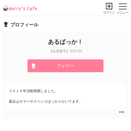
ログイン
メニュー
プロフィール
あるぱっか！
【会員番号】332724
フォロー
２０１４年活動再開しました。
最近はホラーサスペンスばっかりかいてます。