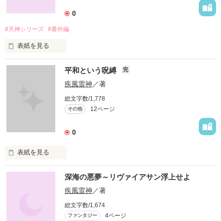
　見渡す限り女、女で息がつまりそうだ。

0
　それに、何か大事が起きそうな予感がするんだよなあ。
#天神シリーズ
#番外編
表紙を見る
作品を読む
地面の下

平和という呪縛
完
そこは

疾風雷神
／著
総文字数/1,778
手を伸ばせば届く宇宙

12ページ
その他
見ようとする者だけが

0
未知の世界に届く
表紙を見る
　平和という牢獄

作品を読む
深海の悪夢～リヴァイアサン浮上せよ
　停滞する思考

疾風雷神
／著
総文字数/1,674
　正義ほど

4ページ
ファンタジー