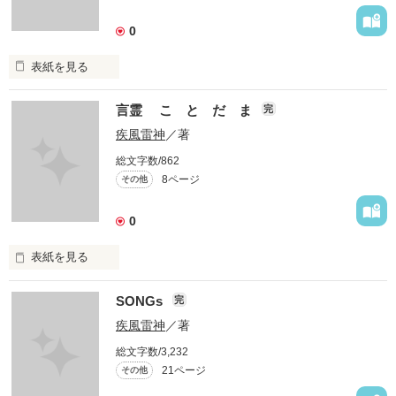
作品を読む
作品を読む
0
表紙を見る
知識やら見識やら、脳内のガラクタ置き場です。

言霊 こ と だ ま
完
多分、役に立つことはないものと…
疾風雷神
／著
総文字数/862
8ページ
その他
作品を読む
0
表紙を見る
　言葉には

SONGs
完
　心が宿る

疾風雷神
／著
総文字数/3,232
　心の声は

21ページ
その他
　命の声