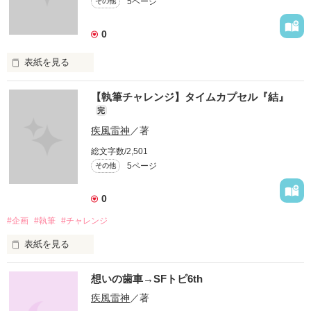
5ページ
その他
織、それがASRT-アサルト。

今日も、出動のベルが鳴り響く。
0
表紙を見る
作品を読む
様々な企画に基づき、みんなで作品を作り上げよう！

【執筆チャレンジ】タイムカプセル『結』
野いちご作家なら誰でも歓迎します。
完
疾風雷神
／著
作品を読む
総文字数/2,501
5ページ
その他
0
#企画
#執筆
#チャレンジ
表紙を見る
過去を閉ざした棺

想いの歯車→SFトピ6th
思い出が眠る揺り篭
疾風雷神
／著