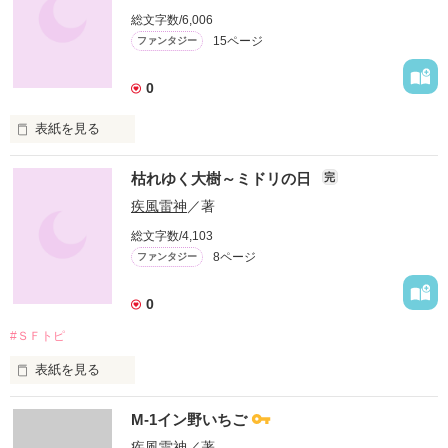
作品を読む
総文字数/6,006
15ページ
ファンタジー
0
表紙を見る
いつ。

枯れゆく大樹～ミドリの日
完
だれか。

疾風雷神
／著
総文字数/4,103
なんのために。

8ページ
ファンタジー
全てが謎。

0
だが、中学生しか乗れない戦艦ホムラに、人類は未来を託すし
#ＳＦトピ
かない。

表紙を見る
自然に帰ろう

M-1イン野いちご
作品を読む
豊かな大地を取り戻そう

疾風雷神
／著