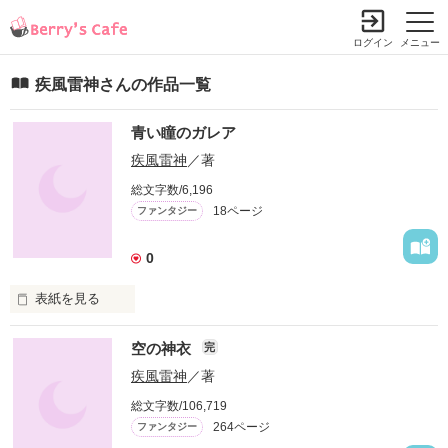
ログイン
メニュー
疾風雷神さんの作品一覧
青い瞳のガレア
疾風雷神
／著
総文字数/6,196
18ページ
ファンタジー
0
表紙を見る
　いつからか。

空の神衣
完
　町外れにひとりの魔女が住んでいた。

疾風雷神
／著
総文字数/106,719
　口数は少ないがよく当たる占いが評判で、子供たちにも好か
264ページ
ファンタジー
れていた。
