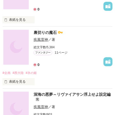
　虚しい言葉はない
0
表紙を見る
作品を読む
深海の懐

裏切りの魔石
見えざる敵

疾風雷神
／著
総文字数/5,384
戦うべきは

11ページ
ファンタジー
傍らにあり
0
#企画
#西大陸
#氷の姫
作品を読む
表紙を見る
歴史とは

深海の悪夢～リヴァイアサン浮上せよ設定編
完
語り継がれる物語

疾風雷神
／著
全てが事実とは

総文字数/903