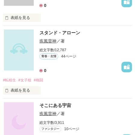
0
表紙を見る
作品を読む
　　言葉は風

スタンド・アローン
　　鼓動と共に

疾風雷神
／著
総文字数/12,787
　　吹き抜ける
44ページ
青春・友情
0
作品を読む
#転校生
#女子校
#格闘
表紙を見る
　転校は初めてじゃない。いつもの事。

そこにある宇宙
…の、はずだった。

疾風雷神
／著
総文字数/3,911
　共学になったばかりの女子校。男は俺を入れて３人だけ。

10ページ
ファンタジー