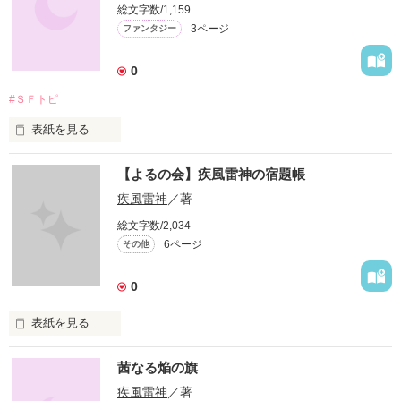
総文字数/1,159
3ページ
ファンタジー
作品を読む
0
#ＳＦトピ
表紙を見る
機械にも心はある

【よるの会】疾風雷神の宿題帳
怒りもすれば笑いもする

疾風雷神
／著
総文字数/2,034
愛情が芽生えることもある

6ページ
その他
だからって、なあ…
0
作品を読む
表紙を見る
ふぃよるど様主催の【よるの会】お題作品です。
茜なる焔の旗
疾風雷神
／著