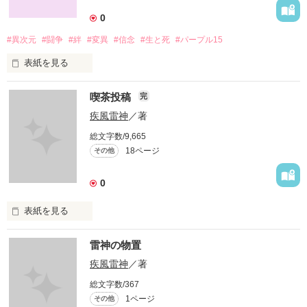
　澱みなく、しずかに流れる時の中、ガレアはいつまでも町を
0
見守り続けていく。

#異次元
#闘争
#絆
#変異
#信念
#生と死
#パープル15
　だれもがそう思っていた。

表紙を見る
　その時が、くるまでは。
　最も力ある者に大いなる魂が宿るという。

喫茶投稿
完
　野望達成のため、無念の過去をやり直すため、自らの意思で
闘いに挑む者がいる。

疾風雷神
／著
作品を読む
総文字数/9,665
　望まぬまま、巻き込まれる者がいる。

18ページ
その他
　誰が何のために始めた闘いなのか。

0
　疑問は混沌の中。

表紙を見る
　時間すら支配され、魂が交錯する。

とある作家さまの企画に投稿した作品。

雷神の物置
暇潰しにどうぞ。
疾風雷神
／著
―始めようか、退屈なデスゲームを―
総文字数/367
1ページ
その他