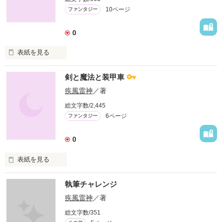
10ページ
ファンタジー
限らない

0
鍵のヒントは「水」です
表紙を見る
自分でもやってみました読者参加企画。
剣と魔法と装甲車
作品を読む
疾風雷神
／著
作品を読む
総文字数/2,445
6ページ
ファンタジー
0
表紙を見る
科学と魔法が同居している世界。

執筆チャレンジ
いつになっても、事故はなくならない。

疾風雷神
／著
総文字数/351
魔法、体術、論理のスペシャリストを集めて結成された救助組