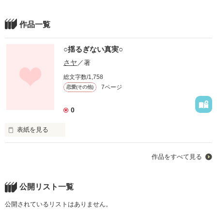
作品一覧
○揺るぎない真実○
さヤ
／著
総文字数/1,758
7ページ
恋愛(その他)
0
表紙を見る
私の気持ちは

作品をすべて見る
揺るぎないもの

公開リスト一覧
公開されているリストはありません。