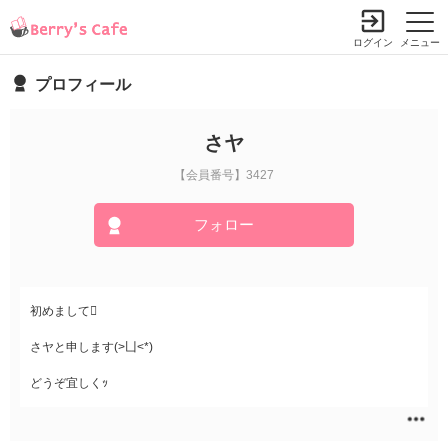
ログイン
メニュー
プロフィール
さヤ
【会員番号】3427
フォロー
初めまして
さヤと申します(>凵<*)
どうぞ宜しくｯ